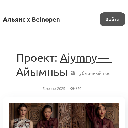
Альянс x Beinopen
Войти
Проект:
Aiymny —
Айымньы
Публичный пост
5 марта 2025
650