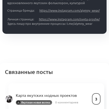
вдохновленного якутским фольклором, культурой
Страница бренда:
https://www.instagram.com/aiymny_wear/
Личная страница:
https://www.instagram.com/sveta.groshe/
Здесь пишу про внутренние процессы: t.me/aiymny_wear
Связанные посты
Карта якутских модных проектов
3
0 комментариев
Якутская новая волна