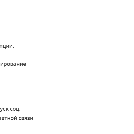
пции.
мирование
уск соц.
ратной связи