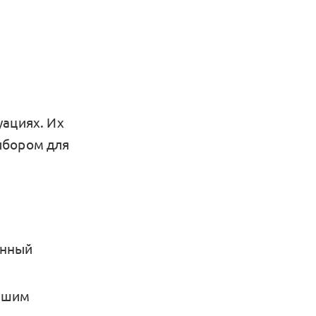
уациях. Их
ыбором для
енный
вашим