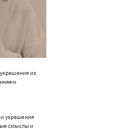
украшения из
диняем
ши украшения
ные смыслы и