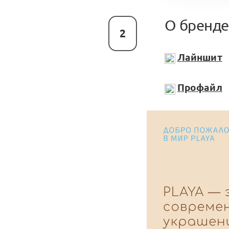
О бренде
2
Лайншит
Профайл