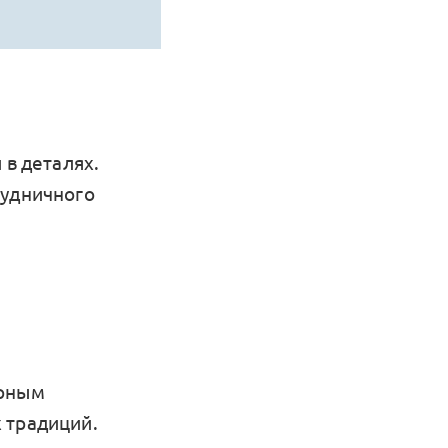
 в деталях.
будничного
ирным
 традиций.