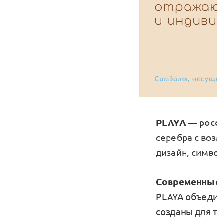
PLAYA
— росс
серебра с во
дизайн, симв
Современные
PLAYA объеди
созданы для 