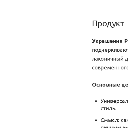
Продукт
Украшения 
подчеркивают
лаконичный д
современного
Основные це
Универсал
стиль.
Смысл: ка
личным ам