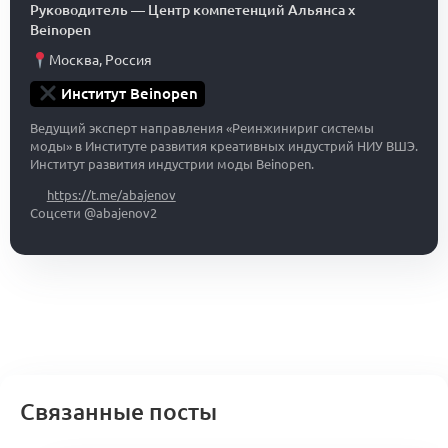
Руководитель
—
Центр компетенций Альянса x
Beinopen
Москва
,
Россия
Институт Beinopen
Ведущий эксперт направления «Реинжинириг системы
моды» в Институте развития креативных индустрий НИУ ВШЭ.
Институт развития индустрии моды Beinopen.
https://t.me/abajenov
Соцсети @abajenov2
Связанные посты