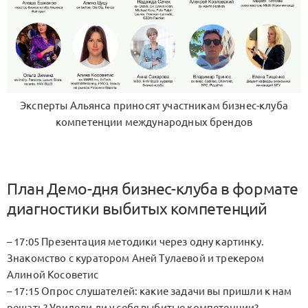
Эксперты Альянса приносят участникам бизнес-клуба
компетенции международных брендов
План Демо-дня бизнес-клуба в формате
диагностики выбитых компетенций
– 17:05 Презентация методики через одну картинку.
Знакомство с куратором Аней Тулаевой и трекером
Алиной Косоветис
– 17:15 Опрос слушателей: какие задачи вы пришли к нам
решать? Увидели ли у себя выбитые компетенции?