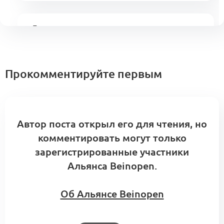
Будущее индустрии моды — кризис
переживут только экосистемы
1
и альянсы
0 комментариев
Меморандум о кооперации
Прокомментируйте первым
Проект:
ПОЛОСА.МАТЕРИИ
Автор поста открыл его для чтения, но
1
1 комментарий
Хакатон 25
комментировать могут только
зарегистрированные участники
Альянса Beinopen.
Об Альянсе Beinopen
Проект:
one of yours
1
0 комментариев
Хакатон 25