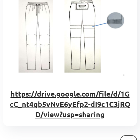
https://drive.google.com/file/d/1G
cC_nt4qb5vNvE6yEfp2-dI9c1C3jRQ
D/view?usp=sharing