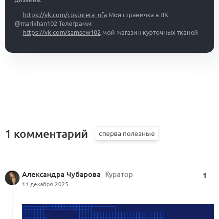
https://vk.com/costurera_ufa
Моя страничка в ВК
@marikhan102 Телеграмм
https://vk.com/samsew102
мой магазин курточных тканей
1 комментарий
Александра Чубарова
Куратор
1
11 декабря 2025