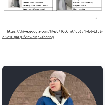
https://drive.google.com/file/d/1GcC_nt4qb5vNvE6yEfp2-
dI9c1C3jRQD/view?usp=sharing