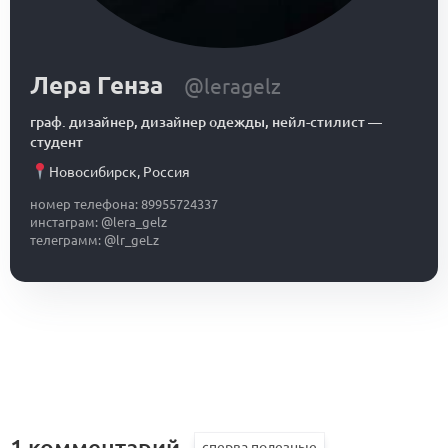
Лера Генза
@leragelz
граф. дизайнер, дизайнер одежды, нейл-стилист
—
студент
Новосибирск
,
Россия
номер телефона: 89955724337
инстаграм: @lera_gelz
телеграмм: @lr_geLz
1 комментарий