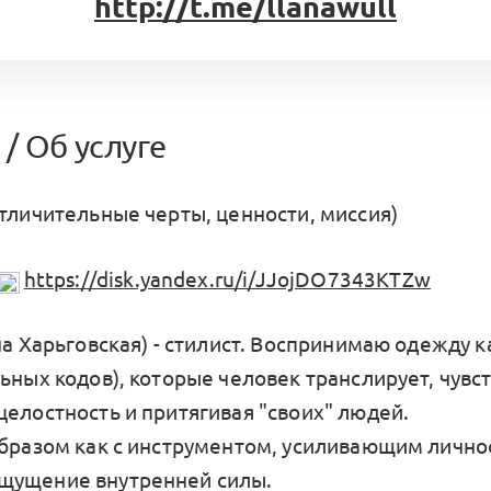
http://t.me/llanawull
/ Об услуге
отличительные черты, ценности, миссия)
https://disk.yandex.ru/i/JJojDO7343KTZw
на Харьговская) - стилист. Воспринимаю одежду к
ьных кодов), которые человек транслирует, чувс
целостность и притягивая "своих" людей.
образом как с инструментом, усиливающим лично
щущение внутренней силы.