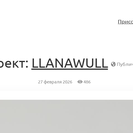
Присо
оект:
LLANAWULL
Публич
27 февраля 2026
486