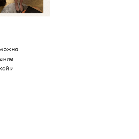
 можно
чание
кой и