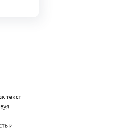
ак текст
твуя
сть и