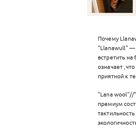
Почему Llanaw
"Llanawull" 
встретить на
означает ,что
приятной к те
"Lana wool"//"
премиум соста
тактильность
экологичность