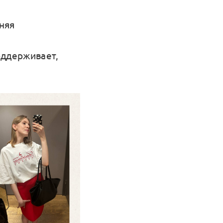
няя
оддерживает,