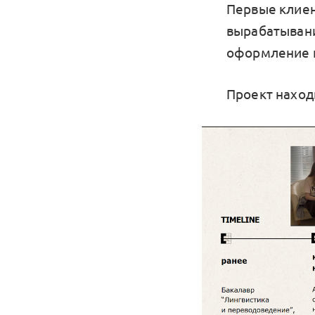
Первые клиен
вырабатывани
оформление п
Проект находи