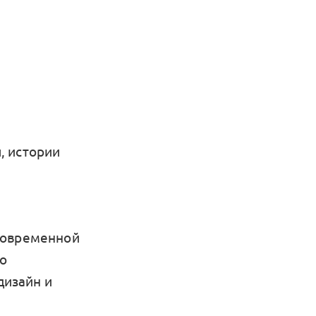
, истории
современной
ло
дизайн и