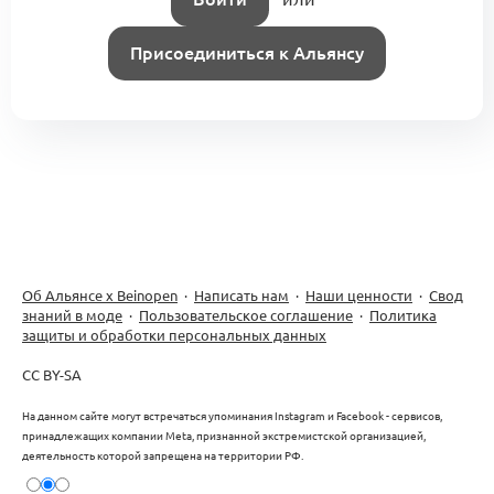
Присоединиться к Альянсу
Об Альянсе х Beinopen
·
Написать нам
·
Наши ценности
·
Свод
знаний в моде
·
Пользовательское соглашение
·
Политика
защиты и обработки персональных данных
CC BY-SA
На данном сайте могут встречаться упоминания Instagram и Facebook - сервисов,
принадлежащих компании Meta, признанной экстремистской организацией,
деятельность которой запрещена на территории РФ.