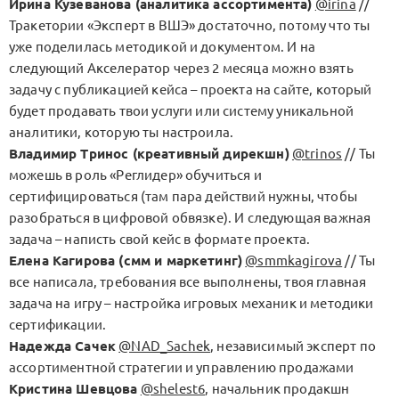
Ирина Кузеванова (аналитика ассортимента)
@irina
//
Тракетории «Эксперт в ВШЭ» достаточно, потому что ты
уже поделилась методикой и документом. И на
следующий Акселератор через 2 месяца можно взять
задачу с публикацией кейса – проекта на сайте, который
будет продавать твои услуги или систему уникальной
аналитики, которую ты настроила.
Владимир Тринос (креативный дирекшн)
@trinos
// Ты
можешь в роль «Реглидер» обучиться и
сертифицироваться (там пара действий нужны, чтобы
разобраться в цифровой обвязке). И следующая важная
задача – написть свой кейс в формате проекта.
Елена Кагирова (смм и маркетинг)
@smmkagirova
// Ты
все написала, требования все выполнены, твоя главная
задача на игру – настройка игровых механик и методики
сертификации.
Надежда Сачек
@NAD_Sachek
, независимый эксперт по
ассортиментной стратегии и управлению продажами
Кристина Шевцова
@shelest6
, начальник продакшн