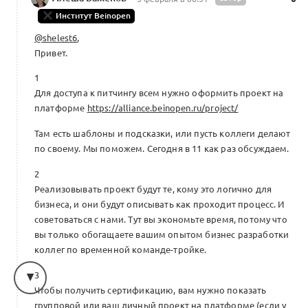
Институт Beinopen
@shelest6
,
Привет.
1
Для доступа к питчингу всем нужно оформить проект на
платформе
https://alliance.beinopen.ru/project/
Там есть шаблоны и подсказки, или пусть коллеги делают
по своему. Мы поможем. Сегодня в 11 как раз обсуждаем.
2
Реализовывать проект будут те, кому это логично для
бизнеса, и они будут описывать как проходит процесс. И
советоваться с нами. Тут вы экономьте время, потому что
вы только обогащаете вашим опытом бизнес разработки
коллег по временной команде-тройке.
3
Чтобы получить сертификацию, вам нужно показать
групповой или ваш личный проект на платформе (если у