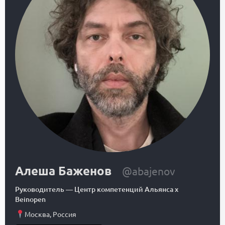
Алеша Баженов
@abajenov
Руководитель
—
Центр компетенций Альянса x
Beinopen
Москва
,
Россия