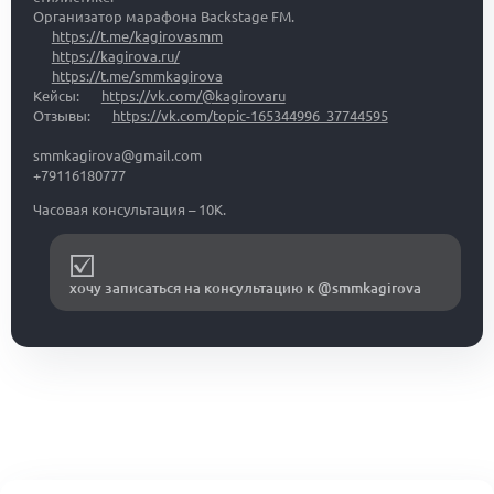
Организатор марафона Backstage FM.
https://t.me/kagirovasmm
https://kagirova.ru/
https://t.me/smmkagirova
Кейсы:
https://vk.com/@kagirovaru
Отзывы:
https://vk.com/topic-165344996_37744595
smmkagirova@gmail.com
+79116180777
Часовая консультация – 10К.
хочу записаться на консультацию к @smmkagirova