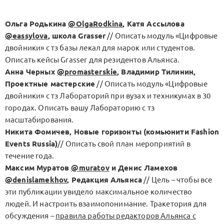
Ольга Родькина
@OlgaRodkina
, Катя Ассылова
@eassylova
, школа Grasser
// Описать модуль «Цифровые
двойники» с тз базы лекал для марок или студентов.
Описать кейсы Grasser для резидентов Альянса.
Анна Черных
@promasterskie
, Владимир Тилинин,
Проектные мастерские
// Описать модуль «Цифровые
двойники» с тз Лабораторий при вузах и техникумах в 30
городах. Описать вашу Лабораторию с тз
масштабирования.
Никита Фомичев, Новые горизонты (комьюнити Fashion
Events Russia)
// Описать свой план мероприятий в
течение года.
Максим Муратов
@muratov
и Денис Ламехов
@denislamekhov
, Редакция Альянса
// Цель – чтобы все
эти публикации увидело максимальное количество
людей. И настроить взаимопонимание. Тракетория для
обсуждения –
правила работы редакторов Альянса с