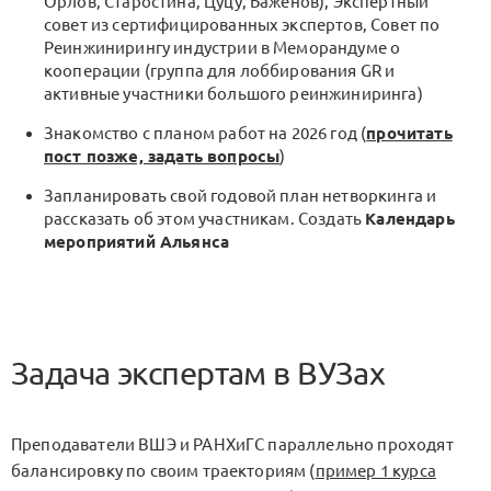
Орлов, Старостина, Цуцу, Баженов), Экспертный
совет из сертифицированных экспертов, Совет по
Реинжинирингу индустрии в Меморандуме о
кооперации (группа для лоббирования GR и
активные участники большого реинжиниринга)
Знакомство с планом работ на 2026 год (
прочитать
пост позже, задать вопросы
)
Запланировать свой годовой план нетворкинга и
рассказать об этом участникам. Создать
Календарь
мероприятий Альянса
Задача экспертам в ВУЗах
Преподаватели ВШЭ и РАНХиГС параллельно проходят
балансировку по своим траекториям (
пример 1 курса