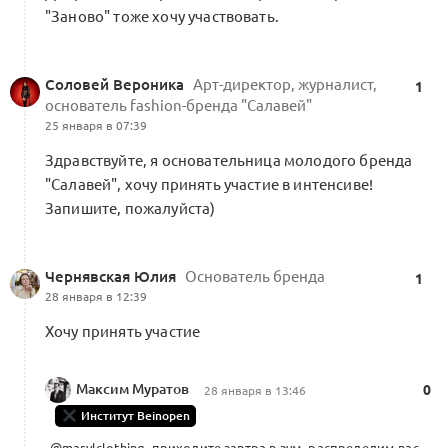
"Заново" тоже хочу участвовать.
Альянс Beinopen и план вашего
развития на 2026
0
Соловей Вероника
Арт-директор, журналист,
1
0 комментариев
основатель fashion-бренда "Салавей"
25 января в 07:39
Здравствуйте, я основательница молодого бренда
"Салавей", хочу принять участие в интенсиве!
Роль — редактор контент-потоков
Запишите, пожалуйста)
и Свода знаний Альянса (RLTR)
0
10 комментариев
Сертифиц. экспертам
Чернявская Юлия
Основатель бренда
1
28 января в 12:39
Хочу принять участие
Лидерам сообществ
0
1 комментарий
Лидерам соообществ
Максим Муратов
0
28 января в 13:46
Институт Beinopen
@marylclothing
, приходите завтра в зум, распределим вас