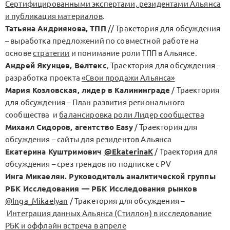
Сертифицированными экспертами, резидентами Альянса
и публикация материалов
.
Татьяна Андриянова, ТПП
// Тракетория для обсуждения
– выработка предложений по совместной работе на
основе
стратегии
и понимание роли ТПП в Альянсе.
Андрей Якунцев, Велтекс
, Траектория для обсуждения –
разработка проекта
«Свои продажи Альянса»
Мария Козловская, лидер в Калининграде
/ Траектория
для обсуждения – План развития регионального
сообщества и
балансировка роли Лидер сообщества
Михаил Сидоров, агентство Easy
/ Траектория для
обсуждения – сайты для резидентов Альянса
Екатерина Куштримович
@EkaterinaK
/ Траектория для
обсуждения – срез трендов по подписке с PV
Инга Микаелян. Руководитель аналитической группы
РБК Исследования — РБК Исследования рынков
@Inga_Mikaelyan
/ Тракетория для обсуждения –
Интеграция данных Альянса (Стиллон) в исследование
РБК и оффлайн встреча в апреле