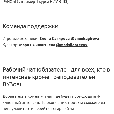
РАНХиГС
,
пример 1 курса НИУ ВШЭ
).
Команда поддержки
Игровые механики:
Елена Кагирова
@smmkagirova
Куратор:
Мария Силантьева
@marisilanteva9
Рабочий чат (обязателен для всех, кто в
интенсиве кроме преподавателей
ВУЗов)
Добавьтесь в
комнату и чат
, где будет происходить 4-
хдневный интенсив. По окончанию проекта сможете из
него удалиться и перейти в старший чат.