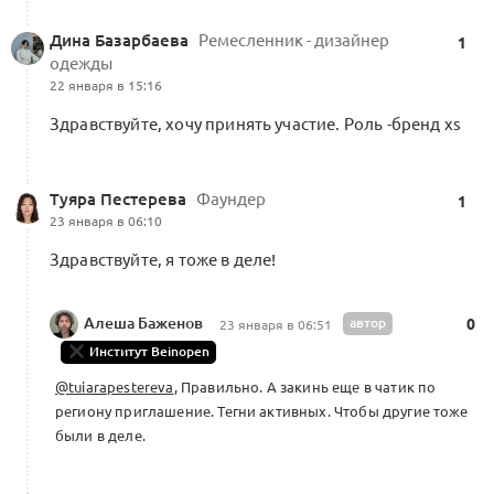
уровень SML. Балансировка траектории
1
экспертов
Дина Базарбаева
Ремесленник - дизайнер
1
одежды
12 комментариев
Сертифиц. экспертам
22 января в 15:16
Здравствуйте, хочу принять участие. Роль -бренд xs
Деловые игры и Акселератор
Туяра Пестерева
Фаундер
1
1
2 комментария
Форум Альянса
23 января в 06:10
Здравствуйте, я тоже в деле!
Алеша Баженов
автор
0
23 января в 06:51
Институт Beinopen
Проект:
Свои продажи Альянса
1
@tuiarapestereva
, Правильно. А закинь еще в чатик по
1 комментарий
Форум Альянса
региону приглашение. Тегни активных. Чтобы другие тоже
были в деле.