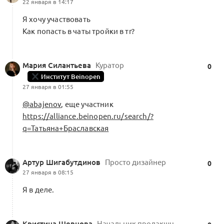
22 января в 14:17
Я хочу участвовать
Как попасть в чаты тройки в тг?
Мария Силантьева
Куратор
0
Институт Beinopen
27 января в 01:55
@abajenov
, еще участник
https://alliance.beinopen.ru/search/?
q=Татьяна+Браславская
Артур Шигабутдинов
Просто дизайнер
0
27 января в 08:15
Я в деле.
Кристина Шевцова
Начальник продакшн