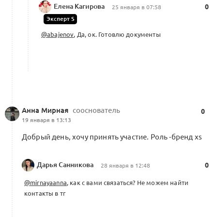
Елена Кагирова
0
25 января в 07:58
Эксперт S
Настройка траекторий акселератора.
@abajenov
, Да, ок. Готовлю документы
Распределение индивидуальных
0
траекторий. Календарь Альянса 2026
0 комментариев
Форум Альянса
Анна Мирная
сооснователь
0
Проект:
Как привлечь 30 млн
19 января в 13:13
0
0 комментариев
Добрый день, хочу принять участие. Роль -бренд xs
Дарья Санникова
0
28 января в 12:48
Акселератор: Обсуждение результатов,
@mirnayaanna
, как с вами связаться? Не можем найти
вопросы, подготовка к главному
контакты в тг
0
нетворкингу
0 комментариев
Форум Альянса