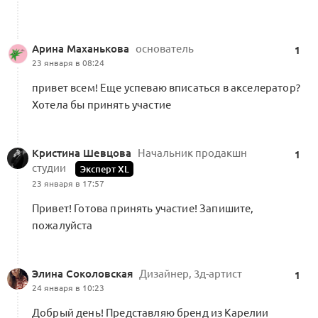
Программа Акселератора 27 января —
12 марта
0
Арина Маханькова
основатель
20 комментариев
Форум Альянса
1
23 января в 08:24
привет всем! Еще успеваю вписаться в акселератор?
Хотела бы принять участие
Навигатор Акселератора
0
0 комментариев
Форум Альянса
Кристина Шевцова
Начальник продакшн
1
студии
Эксперт XL
23 января в 17:57
Привет! Готова принять участие! Запишите,
пожалуйста
Письмо поддержки ТПП
0
1 комментарий
Элина Соколовская
Дизайнер, 3д-артист
1
24 января в 10:23
Добрый день! Представляю бренд из Карелии