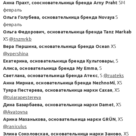
Анна Прахт, соосновательница бренда Arny Praht
SM
февраль
Ольга Голубева, основательница бренда Novaya
S
февраль
Ольга Федорович, основательница бренда Tanz Markab
XS
@tnzmrkb
Вера Першина, основательница бренда Ocean
XS
@vpershina
Екатерина, основательница бренда Культовары
, S
Алиса, основательница бренда My Emma
, S
Светлана, основательница бренда Атекс
, S
@ruateks
Анна Мирная, основательница бренда NezhnoMi
, XS
Туяра Пестерева, основательница марки Сахая
, XS
@tuiarapestereva
Дина Базарбаева, основательница марки Damet
, XS
@Avatovna
Арина Маханькова, основательница марки GRÜN
, XS
@raniculus
Элина Соколовская, основательница марки Заново
, XS