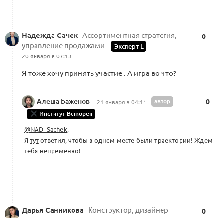
Надежда Сачек
Ассортиментная стратегия,
0
управление продажами
Эксперт L
20 января в 07:13
Я тоже хочу принять участие . А игра во что?
Алеша Баженов
автор
0
21 января в 04:11
Институт Beinopen
@NAD_Sachek
,
Я
тут
ответил, чтобы в одном месте были траектории! Ждем
тебя непременно!
Дарья Санникова
Конструктор, дизайнер
0