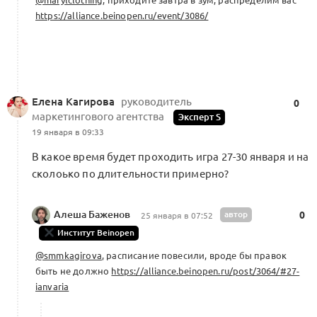
https://alliance.beinopen.ru/event/3086/
Акселератор. Расписание для оргов
(драфт)
0
0 комментариев
Сертифиц. экспертам
Елена Кагирова
руководитель
0
маркетингового агентства
Эксперт S
19 января в 09:33
Презентация концепции деловых игр
и корректировка методики Еленой
В какое время будет проходить игра 27-30 января и на
0
Тищенко (ЭФ МГУ)
сколоько по длительности примерно?
0 комментариев
Сертифиц. экспертам
Алеша Баженов
автор
0
25 января в 07:52
Институт Beinopen
@smmkagirova
, расписание повесили, вроде бы правок
Правила работы в тройке
быть не должно
https://alliance.beinopen.ru/post/3064/#27-
0
1 комментарий
Форум Альянса
ianvaria