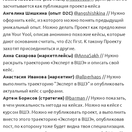
засчитывается как публикация проекта-кейса
Ангелина Шишкина (опыт D2C)
@angshishkina
// Нужно
оформить кейс, из которого можно понять предыдущий
уникальный опыт. Можно делать Проект как предложени
для Your Yool, описав анонимно похожие кейсы, которые
дают основания считать, что d2c first. К такому Проекту
захотят присоединиться и другие.
Анна Сахарова (маркетплейсы)
@AnnaSakh
// Нужно
раскрыть траекторию «Эксперт в ВШЭ» и описать свой
кейс.
Анастасия Иванова (маркетинг)
@allperhaps
// Нужно
выполнить траекторию "Эксперт в ВШЭ" и опубликовать
актуальный кейс с цифрами.
Артем Борисов (стратегия)
@barman
// Нужно показать,
в чем уникальность метода на кейсах. Можно на кейсе с
курсом ВШЭ. Можно не публиковать проект, а выполнить
вместо этого траекторию «Эксперт в ВШЭ», опубликовав
пост, по которому тоже будет видна твоя специализация.