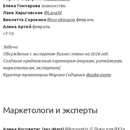
Елена Гончарова
знакомство
Лана Харьговская
@LanaW
Виолетта Сорокина
@sorokinavio
февраль
Алина Артей
февраль
+7-10
Задачи:
Обсуждение с экспертом бизнес-плана на 2026 год.
Создание предложения партнерам (маркам, ритейлерам,
маркетологам, экспертам)
Куратор траектории Марина Сидорина
@sidorinamv
Маркетологи и эксперты
Алина Косоветис (экс-Mars)
@kosovetis
// Доки для ВУЗа