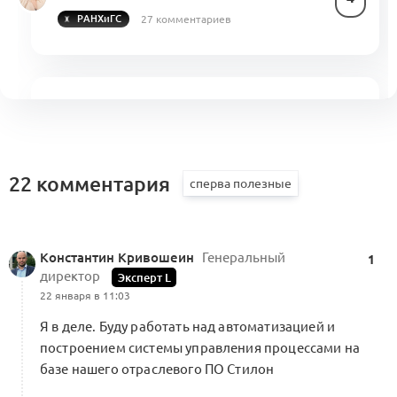
27 комментариев
РАНХиГС
Оффлайн встреча Альянса со свежими
данными по индустрии
3
0 комментариев
Меморандум о кооперации
22 комментария
Планирование рекламной кампании
Константин Кривошеин
Генеральный
1
для бренда
2
директор
Эксперт L
5 комментариев
22 января в 11:03
Я в деле. Буду работать над автоматизацией и
построением системы управления процессами на
базе нашего отраслевого ПО Стилон
3-й апдейт курса «Продакт-менеджер»
Альянса х Beinopen и НИУ ВШЭ,