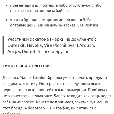
презентации для ритейла либо отсутствуют, либо
не отвечают на вопросы байера
у части брендов не прописаны условия B2B:
оптовые цены, минимальный заказ, SKU-логика
Участники хакатона (марки из документа):
Outerkit, Naveka, Vira Plotnikova, L'Aroush,
Антра, Damet, Brinco и другие
ГИПОТЕЗА И СТРАТЕГИЯ
Диагноз: Малые fashion-бренды умеют делать продукт и
создавать эстетику. Но теряются на следующем шаге:
перевести язык ценностей в язык коммерции. Проблема
не в качестве — в упаковке. Байер не видит, как вещь ведёт
себя на человеке. Клиент не понимает, зачем ему именно
этот бренд. А без этого — ни трафик, ни питчинг не