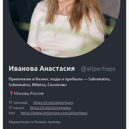
Иванова Анастасия
@allperhaps
Привлекаю в бизнес лиды и прибыль
—
Salesmates,
Solvemates, IIMates, Сколково
Москва
,
Россия
ТГ личный
https://t.me/allperhaps
ТГ канал
https://t.me/solvemates
Inst
https://www.instagram.com/allperhaps
Маркетолог и бизнес-трекер.