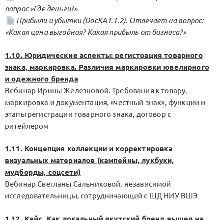
вопрос «Где деньги?»
Прибыли и убытки (DocKA1.1.2). Отвечает на вопрос:
«Какая цена выгодная? Какая прибыль от бизнеса?»
1.10. Юридические аспекты: регистрация товарного
знака, маркировка. Различия маркировки ювелирного
и одежного бренда
Вебинар Ирины Железновой. Требования к товару,
маркировка и документация, «честный знак», функции и
этапы регистрации товарного знака, договор с
ритейлером
1.11. Концепция коллекции и корректировка
визуальных материалов (кампейны, лукбуки,
мудборды, соцсети)
Вебинар Светланы Сальниковой, независимой
исследовательницы, сотрудничающей с ШД НИУ ВШЭ
1.12. Кейс. Как локальный якутский бренд вышел на