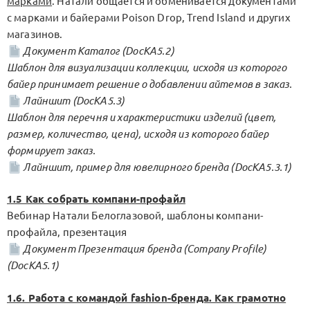
марками
. Натали общается и обменивается документами
с марками и байерами Poison Drop, Trend Island и других
магазинов.
Документ Каталог (DocKA5.2)
Шаблон для визуализации коллекции, исходя из которого
байер принимает решение о добавлении айтемов в заказ.
Лайншит (DocKA5.3)
Шаблон для перечня и характеристики изделий (цвет,
размер, количество, цена), исходя из которого байер
формирует заказ.
Лайншит, пример для ювелирного бренда (DocKA5.3.1)
1.5 Как собрать компани-профайл
Вебинар Натали Белоглазовой, шаблоны компани-
профайла, презентация
Документ Презентация бренда (Company Profile)
(DocKA5.1)
1.6. Работа с командой fashion-бренда. Как грамотно