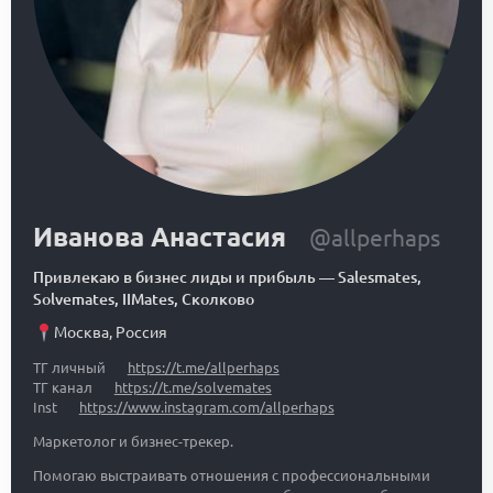
Иванова Анастасия
@allperhaps
Привлекаю в бизнес лиды и прибыль
—
Salesmates,
Solvemates, IIMates, Сколково
Москва
,
Россия
ТГ личный
https://t.me/allperhaps
ТГ канал
https://t.me/solvemates
Inst
https://www.instagram.com/allperhaps
Маркетолог и бизнес-трекер.
Помогаю выстраивать отношения с профессиональными