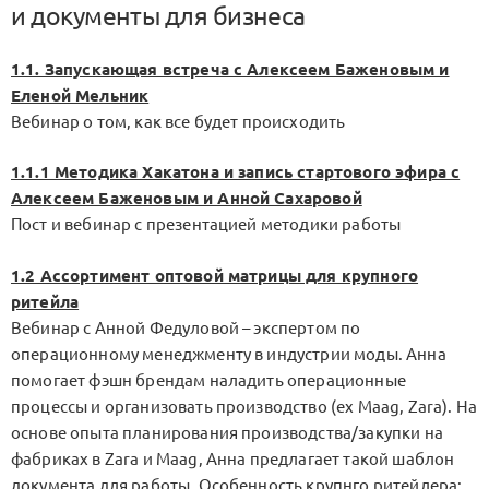
и документы для бизнеса
1.1. Запускающая встреча с Алексеем Баженовым и
Еленой Мельник
Вебинар о том, как все будет происходить
1.1.1 Методика Хакатона и запись стартового эфира с
Алексеем Баженовым и Анной Сахаровой
Пост и вебинар с презентацией методики работы
1.2 Ассортимент оптовой матрицы для крупного
ритейла
Вебинар с Анной Федуловой – экспертом по
операционному менеджменту в индустрии моды. Анна
помогает фэшн брендам наладить операционные
процессы и организовать производство (ex Maag, Zara). На
основе опыта планирования производства/закупки на
фабриках в Zara и Maag, Анна предлагает такой шаблон
документа для работы. Особенность крупнго ритейлера: