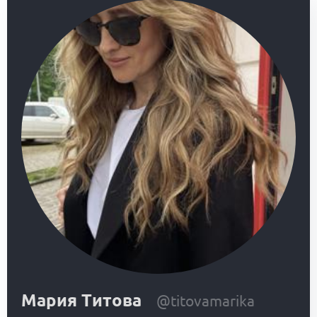
Мария Титова
@titovamarika