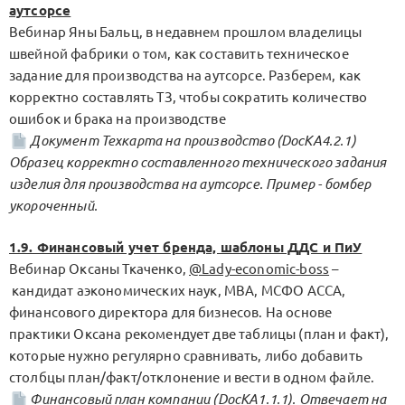
аутсорсе
Вебинар Яны Бальц, в недавнем прошлом владелицы
швейной фабрики о том, как составить техническое
задание для производства на аутсорсе. Разберем, как
корректно составлять ТЗ, чтобы сократить количество
ошибок и брака на производстве
Документ Техкарта на производство (DocKA4.2.1)
Образец корректно составленного технического задания
изделия для производства на аутсорсе. Пример - бомбер
укороченный.
1.9. Финансовый учет бренда, шаблоны ДДС и ПиУ
Вебинар Оксаны Ткаченко,
@Lady-economic-boss
–
кандидат аэкономических наук, МВА, МСФО АССА,
финансового директора для бизнесов. На основе
практики Оксана рекомендует две таблицы (план и факт),
которые нужно регулярно сравнивать, либо добавить
столбцы план/факт/отклонение и вести в одном файле.
Финансовый план компании (DocKA1.1.1). Отвечает на