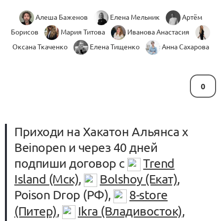
Алеша Баженов
Елена Мельник
Артём
Борисов
Мария Титова
Иванова Анастасия
Оксана Ткаченко
Елена Тищенко
Анна Сахарова
0
Приходи на Хакатон Альянса x
Beinopen и через 40 дней
подпиши договор с
Trend
Island (Мск)
,
Bolshoy (Екат)
,
Poison Drop (РФ),
8-store
(Питер)
,
Ikra (Владивосток)
,