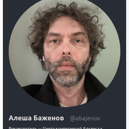
Алеша Баженов
@abajenov
Руководитель
—
Центр компетенций Альянса x