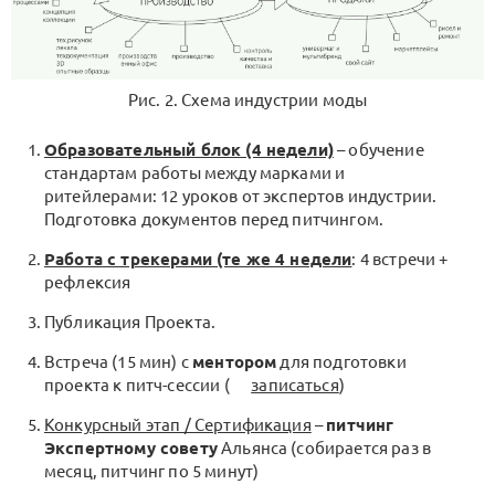
Рис. 2. Схема индустрии моды
Образовательный блок (4 недели)
– обучение
стандартам работы между марками и
ритейлерами: 12 уроков от экспертов индустрии.
Подготовка документов перед питчингом.
Работа с трекерами (те же 4 недели
: 4 встречи +
рефлексия
Публикация Проекта.
Встреча (15 мин) с
ментором
для подготовки
проекта к питч-сессии (
записаться
)
Конкурсный этап / Сертификация
–
питчинг
Экспертному совету
Альянса (собирается раз в
месяц, питчинг по 5 минут)