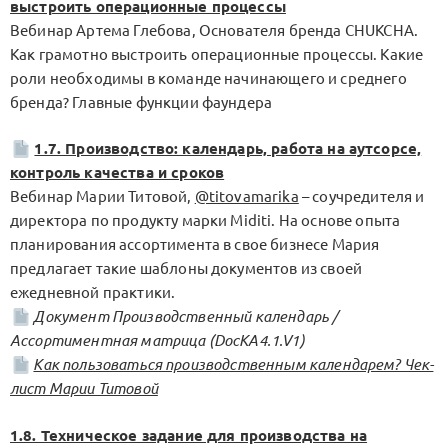
выстроить операционные процессы
Вебинар Артема Глебова, Основателя бренда CHUKCHA.
Как грамотно выстроить операционные процессы. Какие
роли необходимы в команде начинающего и среднего
бренда? Главные функции фаундера
1.7. Производство: календарь, работа на аутсорсе,
контроль качества и сроков
Вебинар Марии Титовой,
@titovamarika
– соучредителя и
директора по продукту марки Miditi. На основе опыта
планирования ассортимента в свое бизнесе Мария
предлагает такие шаблоны документов из своей
ежедневной практики.
Документ Производственный календарь /
Ассортиментная матрица (DocKA4.1.V1)
Как пользоваться производственным календарем? Чек-
лист Марии Титовой
1.8. Техническое задание для производства на