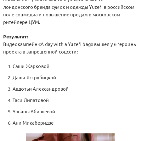
лондонского бренда сумок и одежды Yuzefi в российском
поле соцмедиа и повышение продаж в московском
ритейлере ЦУМ.
Результат:
Видеокампейн «A day with a Yuzefi bag» вышел у 6 героинь
проекта в запрещенной соцсети:
Саши Жарковой
Даши Яструбицкой
Авдотьи Александровой
Таси Липатовой
Ульяны Абизяевой
Ани Микаберидзе