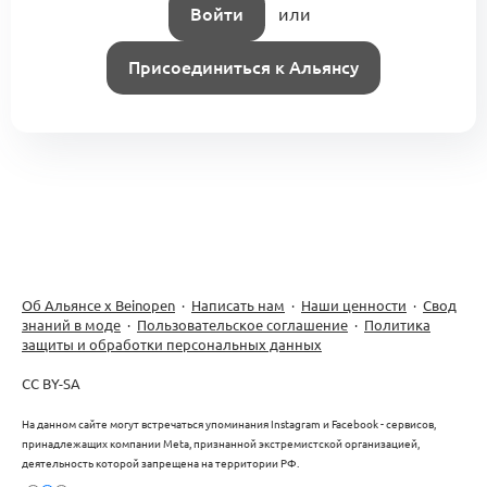
Войти
или
Присоединиться к Альянсу
Об Альянсе х Beinopen
·
Написать нам
·
Наши ценности
·
Свод
знаний в моде
·
Пользовательское соглашение
·
Политика
защиты и обработки персональных данных
CC BY-SA
На данном сайте могут встречаться упоминания Instagram и Facebook - сервисов,
принадлежащих компании Meta, признанной экстремистской организацией,
деятельность которой запрещена на территории РФ.