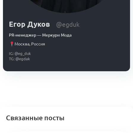
Егор Дуков
@egduk
PR-менеджер
—
Меркури Мода
Москва
,
Россия
IG: @eg_duk
TG: @egdak
Связанные посты