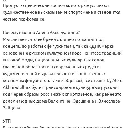
Продукт - сценические костюмы, которые усливают
художественное высказывание спортсмена и становится
частью перфоманса.
Почему именно Алена Ахмадуллина?
Мы считаем, что ее бренд отлично подходит под
концепцию работы с фигурситами, так как ДНК марки
основана на русском культурном коде - синтезе традиций
высокой моды, национальных культурных кодов,
сказочной образности и своременных средств
художественной выразительности, свойственных
костюмам фигуристов. Таким образом, Ice dreams by Alena
Akhmadullina будет трансоировать культурный русский
код через образы российских спортсменов, как ранее это
делали модные дома Валентина Юдашкина и Вячеслава
Зайцева.
УТП:
В каждом образе будет использоваться узнаваемый стиль