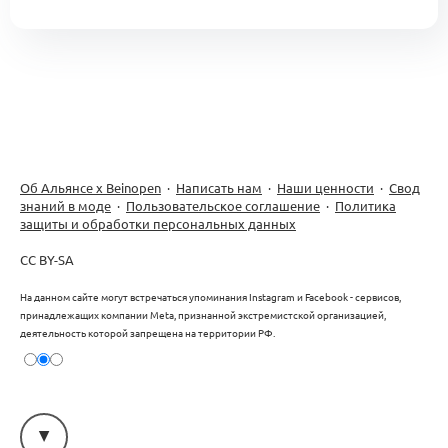
Об Альянсе х Beinopen
·
Написать нам
·
Наши ценности
·
Свод
знаний в моде
·
Пользовательское соглашение
·
Политика
защиты и обработки персональных данных
CC BY-SA
На данном сайте могут встречаться упоминания Instagram и Facebook - сервисов,
принадлежащих компании Meta, признанной экстремистской организацией,
деятельность которой запрещена на территории РФ.