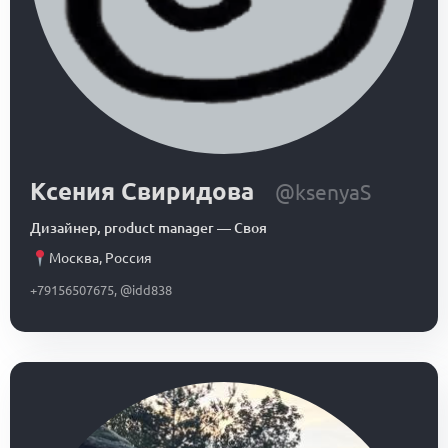
Ксения Свиридова
@ksenyaS
Дизайнер, product manager
—
Своя
Москва
,
Россия
+79156507675, @idd838