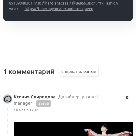
89189040301, inst @hardianacasa / @
dianaustian
, тгк Fashion
weak
https://t.me/buymealexandermcqueen
1 комментарий
Ксения Свиридова
Дизайнер, product
0
manager
автор
14 мая в 17:41