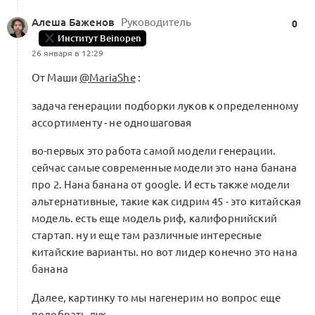
Алеша Баженов
Руководитель
0
Институт Beinopen
26 января в 12:29
От Маши
@MariaShe
:
задача генерации подборки луков к определенному
ассортименту - не одношаговая
во-первых это работа самой модели генерации.
сейчас самые современные модели это нана банана
про 2. Нана банана от google. И есть также модели
альтернативные, такие как сидрим 45 - это китайская
модель. есть еще модель риф, калифорнийский
стартап. ну и еще там различные интересные
китайские варианты. но вот лидер конечно это нана
банана
Далее, картинку то мы нагенерим но вопрос еще
подобрать лук