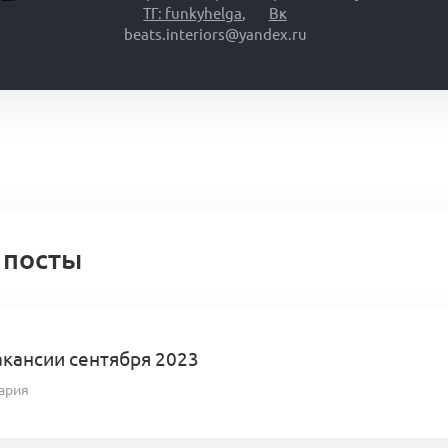
ТГ: funkyhelga
,
Вк
beats.interiors@yandex.ru
 посты
акансии сентября 2023
ария