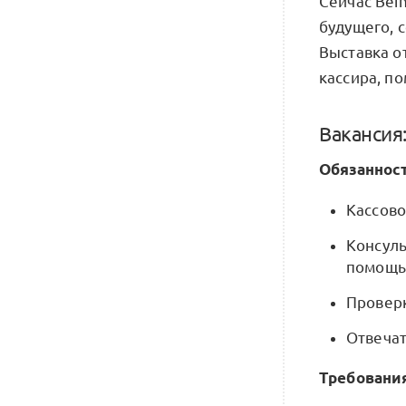
Сейчас Bei
будущего, 
Выставка о
кассира, п
Ваканси
Обязанност
Кассово
Консуль
помощь 
Проверк
Отвечат
Требовани