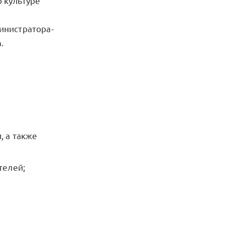
 культуре
инистратора-
.
, а также
телей;