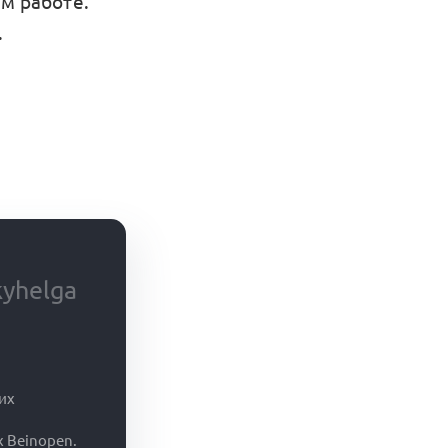
йм работе.
.
yhelga
их
x Beinopen.