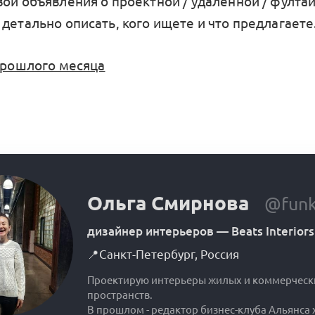
вои объявления о проектной / удалённой / фулта
детально описать, кого ищете и что предлагаете
прошлого месяца
Ольга Смирнова
@funk
дизайнер интерьеров
—
Beats Interiors
📍
Санкт-Петербург
,
Россия
Проектирую интерьеры жилых и коммерческ
пространств.
В прошлом - редактор бизнес-клуба Альянса 