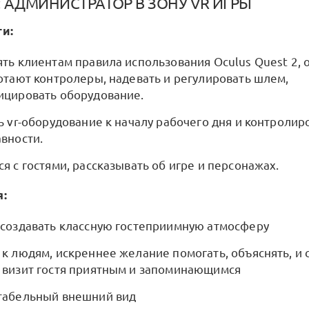
я: АДМИНИСТРАТОР В ЗОНУ VR ИГРЫ
и:
ть клиентам правила использования Oculus Quest 2, 
отают контролеры, надевать и регулировать шлем,
ицировать оборудование.
ь vr-оборудование к началу рабочего дня и контролир
вности.
я с гостями, рассказывать об игре и персонажах.
я:
создавать классную гостеприимную атмосферу
к людям, искреннее желание помогать, объяснять, и 
 визит гостя приятным и запоминающимся
табельный внешний вид