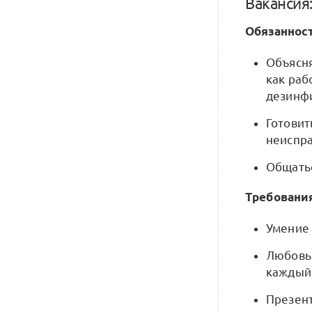
Ваканси
Обязанност
Объясня
как раб
дезинф
Готовит
неиспра
Общатьс
Требовани
Умение 
Любовь 
каждый
Презен