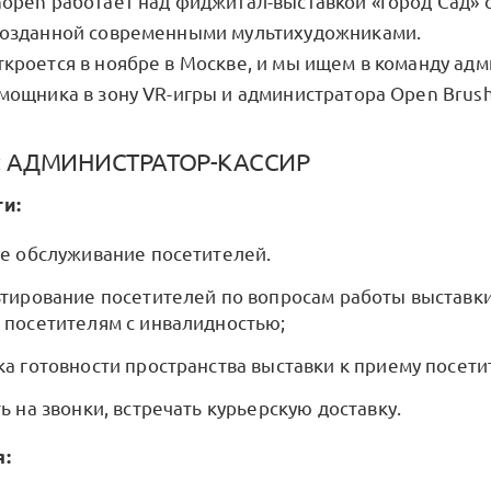
nopen работает над фиджитал-выставкой «Город Сад» о
созданной современными мультихудожниками.
ткроется в ноябре в Москве, и мы ищем в команду адм
омощника в зону VR-игры и администратора Open Brush
я: АДМИНИСТРАТОР-КАССИР
и:
е обслуживание посетителей.
тирование посетителей по вопросам работы выставки
посетителям с инвалидностью;
а готовности пространства выставки к приему посети
ь на звонки, встречать курьерскую доставку.
я: