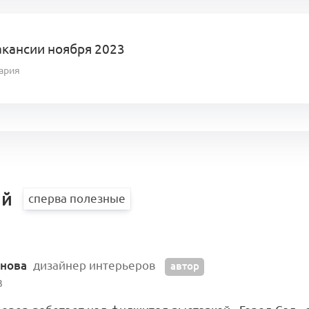
акансии ноября 2023
ария
ий
рнова
дизайнер интерьеров
автор
3