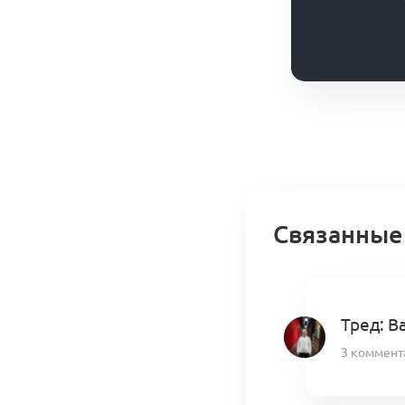
Связанные
Тред: В
3 коммент