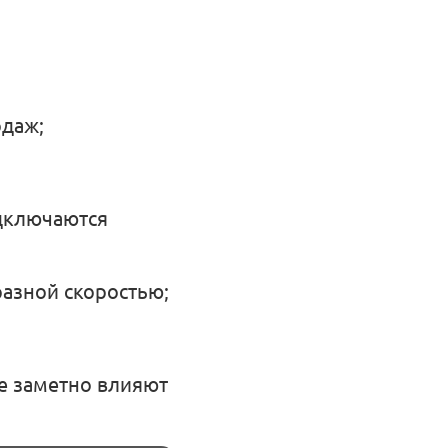
одаж;
дключаются
разной скоростью;
же заметно влияют