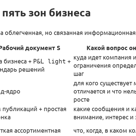
 пять зон бизнеса
а облегченная, но связанная информационная
Рабочий документ S
Какой вопрос о
куда идет компания и
а бизнеса +
P&L light
+
ограничения опреде
ендарь решений
шаг
для кого существует 
д-ядро
отличается и что нел
росте
 публикаций + простая
какие сообщения и к
онка
внимание, интерес и
ткая ассортиментная
что, когда, в каком к