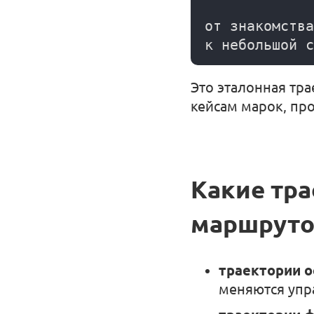
от знакомства

Это эталонная тр
кейсам марок, пр
Какие тра
маршруто
траектории о
меняются упра