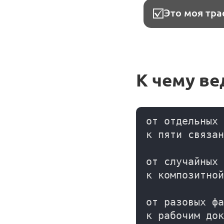
Это моя тр
К чему в
от отдельных 
к пяти связан
от случайных 
к композитной
от разовых фа
к рабочим док