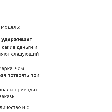
 модель:
н удерживает
 какие деньги и
ляют следующий
марка, чем
ьзя потерять при
аналы приводят
 заказы
оличестве и с