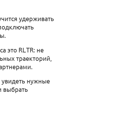
 учится удерживать
 подключать
ы.
са это
RLTR
: не
льных траекторий,
артнерами.
 увидеть нужные
и выбрать