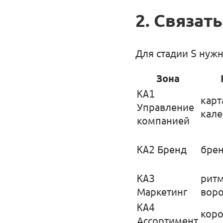
2. Связать
Для стадии
S
нужн
Зона
KA1
карт
Управление
кал
компанией
KA2
Бренд
брен
KA3
ритм
Маркетинг
вор
KA4
коро
Ассортимент