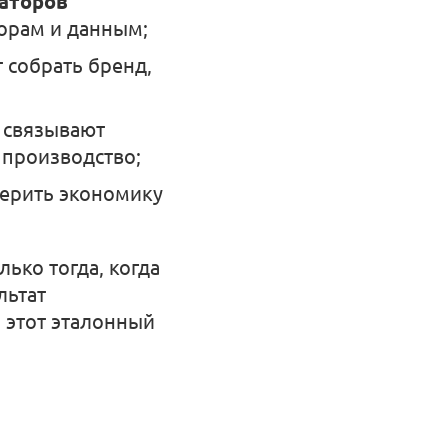
раторов
орам и данным;
 собрать бренд,
связывают
 производство;
ерить экономику
ько тогда, когда
льтат
 этот эталонный