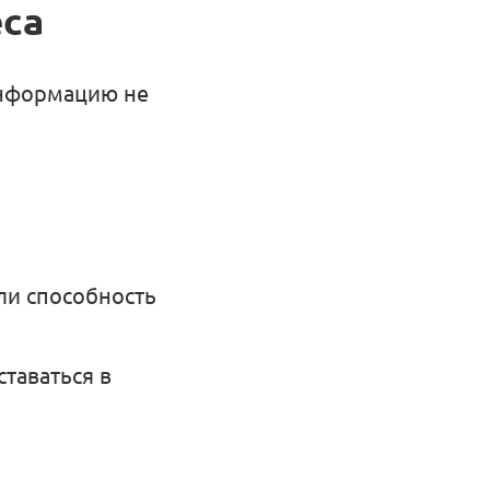
еса
информацию не
или способность
таваться в