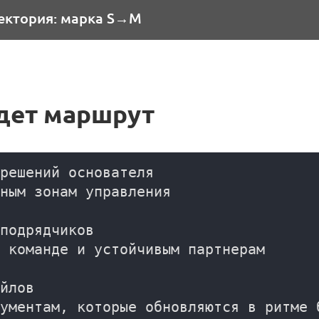
аектория: марка S→M
едет маршрут
решений основателя

ным зонам управления

подрядчиков

 команде и устойчивым партнерам

йлов

ументам, которые обновляются в ритме б