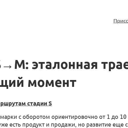
Присо
S→M: эталонная тра
ущий момент
аршрутам стадии S
 марки с оборотом ориентировочно от
1
до
10
 уже есть продукт и продажи, но развитие еще 