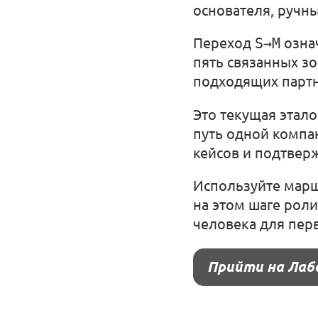
основателя, ручн
Переход
S→M
означ
пять связанных зо
подходящих партн
Это текущая этал
путь одной компа
кейсов и подтвер
Используйте марш
на этом шаге рол
человека для перв
Прийти на Лаб