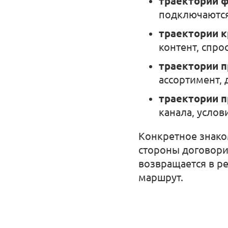
траектории ф
подключаются
траектории 
контент, спр
траектории 
ассортимент, 
траектории п
канала, услов
Конкретное знаком
стороны договори
возвращается в р
маршрут.