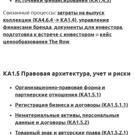
Источники финансирования (KA1.4.3)
Связанные процессы:
затраты на выпуск
коллекции (KA4.6.4 -> KA1.4)
,
управление
финансами бренда
,
документы для инвестора
,
подготовка к встрече с инвестором
и
кейс
ценообразования The Row
.
KA1.5 Правовая архитектура, учет и риски
Организационно-правовая форма и
партнерские отношения (KA1.5.1)
Регистрация бизнеса и договоры (KA1.5.1.1)
Нематериальные активы, персональные
данные и договоры (KA1.5.2)
Товарный знак и авторские права (KA1.5.2.1)