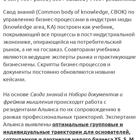
Свод знаний (Common body of knowledge, CBOK) по
управлению бизнес-процессами в индустрии моды
(knowledge area, KA) построен как учебник,
покрывающий все процессы в пост-индустриальной
экономике, опирающейся на потребительский
рынок, а не на госзаказ. Соавторами учебника
являются ведущие эксперты рынка и практикующие
бизнесмены. Скрипты бизнес-процессов и
документы постоянно обновляются новыми
кейсами.
На основе
Свода знаний
и
Набора документов и
фреймов мышления
происходит работа с
резидентами Альянса по их сопровождению в
рамках профессиональных траекторий. Экспертами
Альянса выявлены
оптимальные групповые и
индивидуальные траектории для основателей,
сотрудников и партнеров малого бизнеса XS, S, M
.