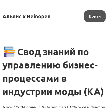
Альянс x Beinopen
Войти
Свод знаний по
управлению бизнес-
процессами в
индустрии моды (KA)
6 зон | 100+ ролей | 300+ записей | 1400+ резидентов