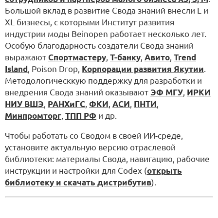
Большой вклад в развитие Свода знаний внесли L и
XL бизнесы, с которыми Институт развития
индустрии моды Beinopen работает несколько лет.
Особую благодарность создатели Свода знаний
выражают
Спортмастеру
,
Т-банку
,
Авито
,
Trend
Island
, Poison Drop,
Корпорации развития Якутии
.
Методологическкую поддержку для разработки и
внедрения Свода знаний оказывают
ЭФ МГУ
,
ИРКИ
НИУ ВШЭ
,
РАНХиГС
,
ФКИ
,
АСИ
,
ПНТИ
,
Минпромторг
,
ТПП РФ
и др.
Чтобы работать со Сводом в своей ИИ-среде,
установите актуальную версию отраслевой
библиотеки: материалы Свода, навигацию, рабочие
инструкции и настройки для Codex (
открыть
библиотеку и скачать дистрибутив
).