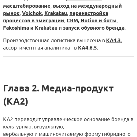
масштабирование
,
выход на международный
рынок
,
Volchok
,
Krakatau
,
перенастройка
процессов в эмиграции
,
CRM, Notion и боты
,
Fakoshima и Krakatau
и
запуск обувного бренда
.
Производственная логистика вынесена в
KA4.3
,
ассортиментная аналитика - в
KA4.6.5
.
Глава 2. Медиа-продукт
(KA2)
KA2 переводит управленческое основание бренда в
культурную, визуальную,
вербальную и машиночитаемую форму гибридного