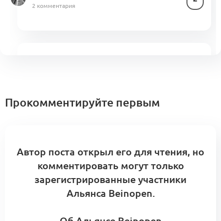
2 комментария
Батл:
F:yr
или
Avgvst?
1
0 комментариев
Прокомментируйте первым
Батл:
J. Kim
или
Measure?
Автор поста открыл его для чтения, но
1
0 комментариев
комментировать могут только
зарегистрированные участники
Альянса Beinopen.
Об Альянсе Beinopen