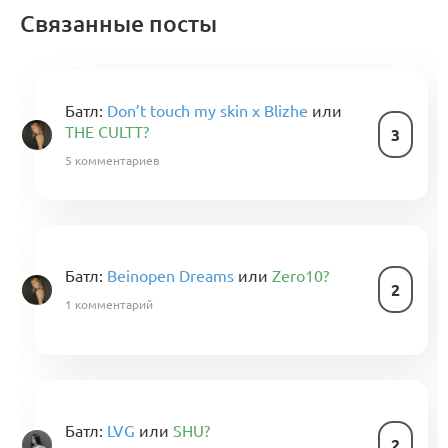
Связанные посты
Батл:
Don’t touch my skin x Blizhe
или
THE CULTT?
3
5 комментариев
Батл:
Beinopen Dreams
или
Zero10?
2
1 комментарий
Батл:
LVG
или
SHU?
2