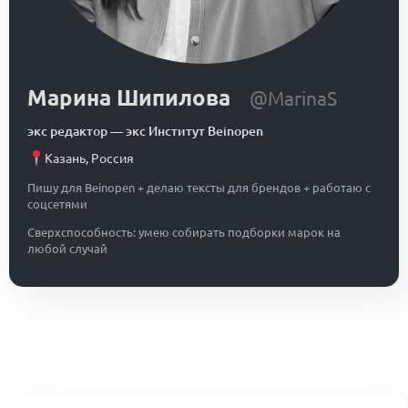
Марина Шипилова
@MarinaS
экс редактор
—
экс Институт Beinopen
Казань
,
Россия
Пишу для Beinopen + делаю тексты для брендов + работаю с
соцсетями
Сверхспособность: умею собирать подборки марок на
любой случай