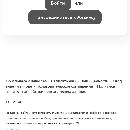
Войти
или
Присоединиться к Альянсу
Об Альянсе х Beinopen
·
Написать нам
·
Наши ценности
·
Свод
знаний в моде
·
Пользовательское соглашение
·
Политика
защиты и обработки персональных данных
CC BY-SA
На данном сайте могут встречаться упоминания Instagram и Facebook - сервисов,
принадлежащих компании Meta, признанной экстремистской организацией,
деятельность которой запрещена на территории РФ.