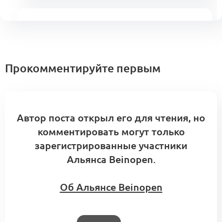
Проект:
Развитие продаж.
Клиентский сервис Альянса
0
0 комментариев
Прокомментируйте первым
0
Интро:
Зайнаб Сайдулаева
Автор поста открыл его для чтения, но
комментировать могут только
Групповые стратегии Beinopen: история
зарегистрированные участники
развития и кейсы 2023–2025
0
Альянса Beinopen.
0 комментариев
Об Альянсе Beinopen