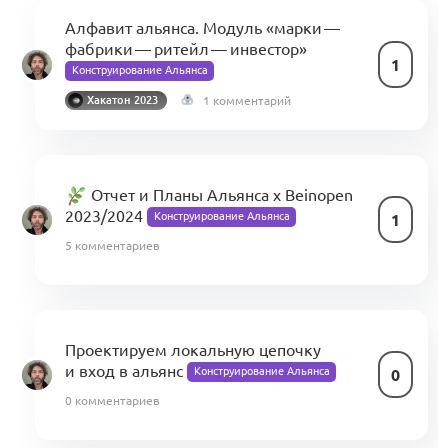
Алфавит альянса. Модуль «марки —
фабрики — ритейл — инвестор»
1
Конструирование Альянса
1 комментарий
Хакатон 2023
Отчет и Планы Альянса x Beinopen
2023/2024
Конструирование Альянса
1
5 комментариев
Проектируем локальную цепочку
и вход в альянс
Конструирование Альянса
0
0 комментариев