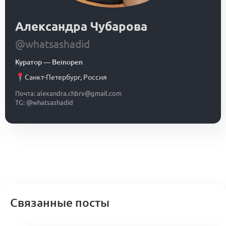
Александра Чубарова
@whatsashadid
Куратор
—
Beinopen
Санкт-Петербург
,
Россия
Почта: alexandra.chbrv@gmail.com
TG: @whatsashadid
Связанные посты