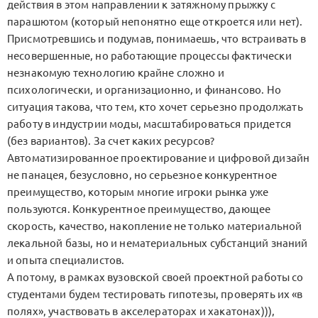
действия в этом направлении к затяжному прыжку с
парашютом (который непонятно еще откроется или нет).
Присмотревшись и подумав, понимаешь, что встраивать в
несовершенные, но работающие процессы фактически
незнакомую технологию крайне сложно и
психологически, и организационно, и финансово. Но
ситуация такова, что тем, кто хочет серьезно продолжать
работу в индустрии моды, масштабироваться придется
(без вариантов). За счет каких ресурсов?
Автоматизированное проектирование и цифровой дизайн
не панацея, безусловно, но серьезное конкурентное
преимущество, которым многие игроки рынка уже
пользуются. Конкурентное преимущество, дающее
скорость, качество, накопление не только материальной
лекальной базы, но и нематериальных субстанций знаний
и опыта специалистов.
А потому, в рамках вузовской своей проектной работы со
студентами будем тестировать гипотезы, проверять их «в
полях», участвовать в акселераторах и хакатонах))),