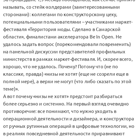
называть, со стейк-холдерами (заинтересованными
сторонами): коллегами по конструкторскому цеху,
потенциальными пользователями – участниками маркет-
фестиваля «Территория моды. Сделано в Самарской
области», финалистами акселератора Be In Open. Не
удалось задать вопрос (порекомендовали повременить)
на панельной дискуссии представителей профильных
министерств в рамках маркет-фестиваля. И, скорее всего,
хорошо, что не удалось. Почему? Потому что (не по
классике, правда) «низы не хотят (еще не созрели еще в
полной мере), а верхи не могут (что либо сказать по этой
теме)».
А вот почему «низы не хотят» предстоит разбираться
более серьезно и системно. На первый взгляд очевидно
противоречие: все понимают, что нужно уходить в
операционной деятельности и дизайнера, и конструктора
от ручных рутинных операций в цифровые технологии, но
в реалиях повседневной деятельности приравнивают