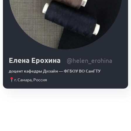
Елена Ерохина
@helen_erohina
доцент кафедры Дизайн
—
ФГБОУ ВО СамГТУ
г. Самара
,
Россия