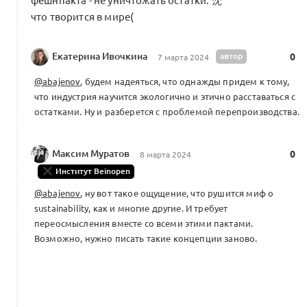
фешнпакта - не уничтожать остатки. 沈
что творится в мире(
Екатерина Ивочкина
автор
0
7 марта 2024
@abajenov
, будем надеяться, что однажды придем к тому,
что индустрия научится экологично и этично расставаться с
остатками. Ну и разберется с проблемой перепроизводства.
Максим Муратов
0
8 марта 2024
Институт Beinopen
@abajenov
, ну вот такое ощущение, что рушится миф о
sustainability, как и многие другие. И требует
переосмысления вместе со всеми этими пактами.
Возможно, нужно писать такие концепции заново.