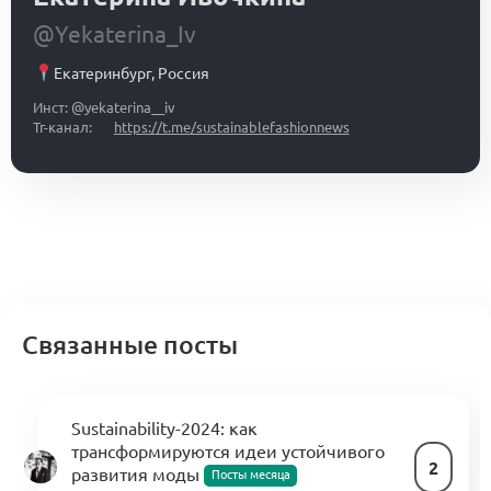
@Yekaterina_Iv
Екатеринбург
,
Россия
Инст: @yekaterina__iv
Тг-канал:
https://t.me/sustainablefashionnews
Связанные посты
Sustainability-2024: как
трансформируются идеи устойчивого
2
развития моды
Посты месяца