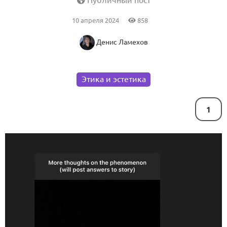
Публичный пост
10 апреля 2024
858
Денис Ламехов
Этика и эстетика
1