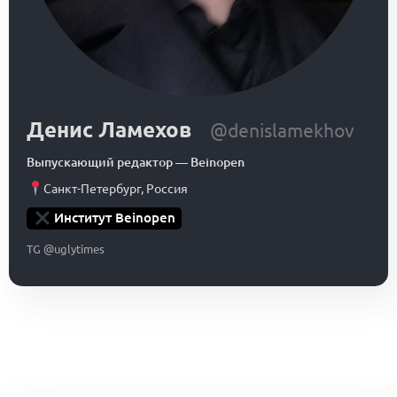
Денис Ламехов
@denislamekhov
Выпускающий редактор
—
Beinopen
Санкт-Петербург
,
Россия
Институт Beinopen
TG @uglytimes