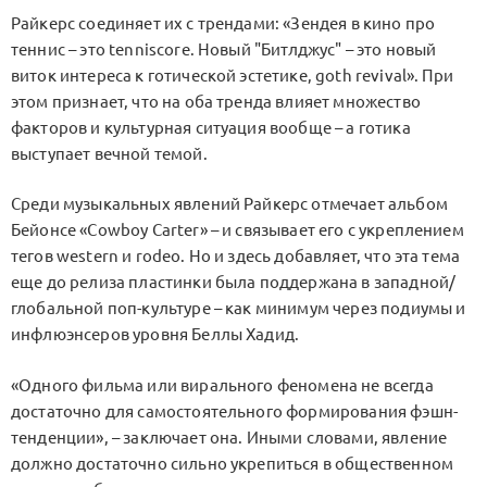
Райкерс соединяет их с трендами: «Зендея в кино про
теннис – это tenniscore. Новый "Битлджус" – это новый
виток интереса к готической эстетике, goth revival». При
этом признает, что на оба тренда влияет множество
факторов и культурная ситуация вообще – а готика
выступает вечной темой.
Среди музыкальных явлений Райкерс отмечает альбом
Бейонсе «Cowboy Carter» – и связывает его с укреплением
тегов western и rodeo. Но и здесь добавляет, что эта тема
еще до релиза пластинки была поддержана в западной/
глобальной поп-культуре – как минимум через подиумы и
инфлюэнсеров уровня Беллы Хадид.
«Одного фильма или вирального феномена не всегда
достаточно для самостоятельного формирования фэшн-
тенденции», – заключает она. Иными словами, явление
должно достаточно сильно укрепиться в общественном