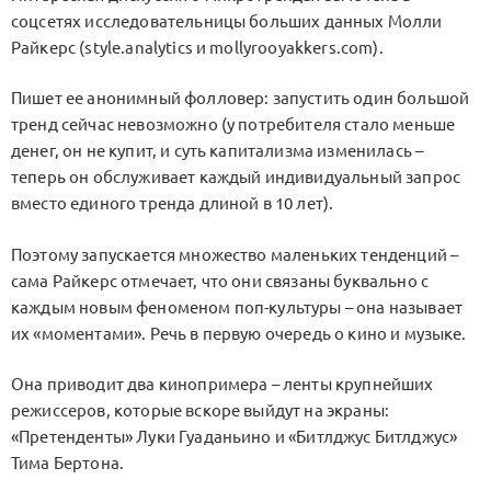
соцсетях исследовательницы больших данных Молли
Райкерс (style.analytics и mollyrooyakkers.com).
Пишет ее анонимный фолловер: запустить один большой
тренд сейчас невозможно (у потребителя стало меньше
денег, он не купит, и суть капитализма изменилась –
теперь он обслуживает каждый индивидуальный запрос
вместо единого тренда длиной в 10 лет).
Поэтому запускается множество маленьких тенденций –
сама Райкерс отмечает, что они связаны буквально с
каждым новым феноменом поп-культуры – она называет
их «моментами». Речь в первую очередь о кино и музыке.
Она приводит два кинопримера – ленты крупнейших
режиссеров, которые вскоре выйдут на экраны:
«Претенденты» Луки Гуаданьино и «Битлджус Битлджус»
Тима Бертона.