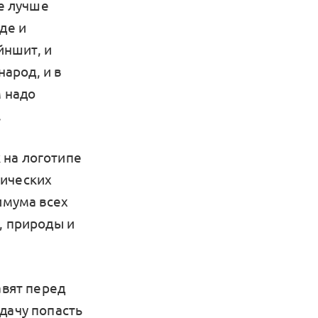
ке лучше
де и
йншит, и
народ, и в
м надо
.
 на логотипе
тических
имума всех
, природы и
вят перед
дачу попасть