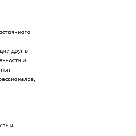
остоянного
.
ции друг в
рачности и
опыт
фессионалов,
сть и