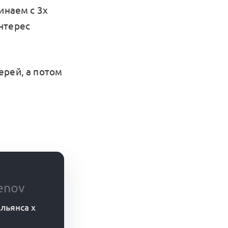
инаем с 3х
нтерес
ерей, а потом
enov
льянса x