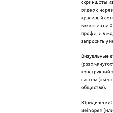
скриншоты из 
видео с наре
красивый сетт
вакансия на Х
профи, и в м
запросить у 
Визуальные а
(разомкнутос
конструкций 
систем (=мат
общества).
Юридически:
Beinopen (ил