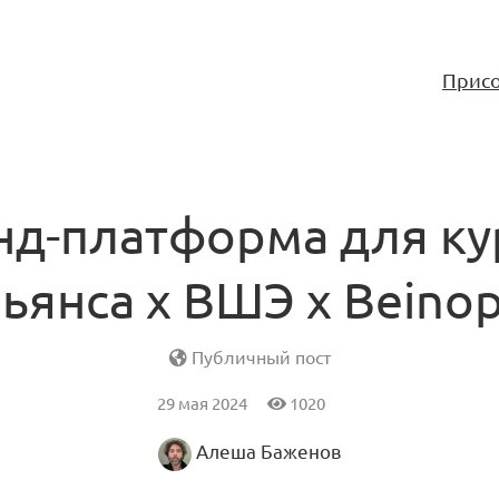
Присо
нд-платформа для ку
ьянса х ВШЭ х Beino
Публичный пост
29 мая 2024
1020
Алеша Баженов