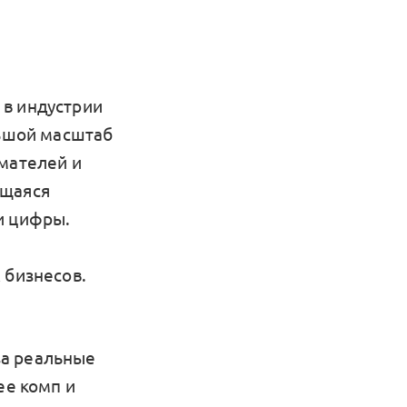
 в индустрии
льшой масштаб
имателей и
ющаяся
и цифры.
 бизнесов.
за реальные
ее комп и