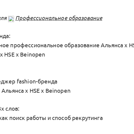
уля
Профессиональное образование
нда:
ое профессиональное образование Альянса x HS
x HSE x Beinopen
джер fashion-бренда
 Альянса x HSE x Beinopen
х слов:
как поиск работы и способ рекрутинга