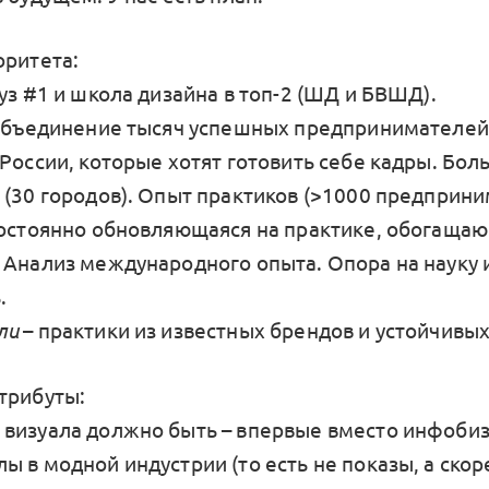
оритета:
вуз #1 и школа дизайна в топ-2 (ШД и БВШД).
объединение тысяч успешных предпринимателей
 России, которые хотят готовить себе кадры. Бо
 (30 городов). Опыт практиков (>1000 предприн
Постоянно обновляющаяся на практике, обогаща
 Анализ международного опыта. Опора на науку 
.
ли
– практики из известных брендов и устойчивых
трибуты:
визуала должно быть – впервые вместо инфоби
 в модной индустрии (то есть не показы, а скор