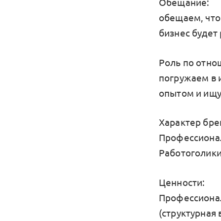
Обещание:
обещаем, что
бизнес будет 
Роль по отно
погружаем в и
опытом и ищу
Характер бре
Профессиона
Работоголики
Ценности:
Профессионали
(структурная