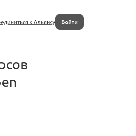
единиться к Альянсу
Войти
рсов
pen