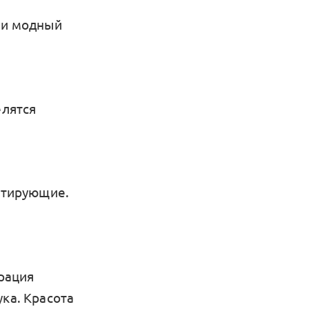
а и модный
елятся
нтирующие.
ерация
ука. Красота