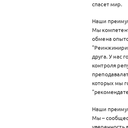
спасет мир.
Наши преиму
Мы компетент
обмена опыто
"Реинжинирин
друга. У нас 
контроля реп
преподавалат
которых мы г
"рекомендате
Наши преиму
Мы – сообщес
уверенность в