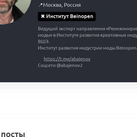
📍
Москва
,
Россия
✖
Институт Beinopen
Ведущий эксперт направления «Реинжинири
моды» в Институте развития креативных инд
ВШЭ.
Институт развития индустрии моды Beinopen
https://t.me/abajenov
Соцсети @abajenov2
 посты