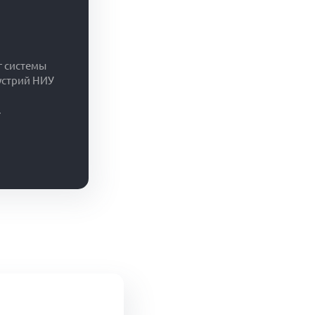
г системы
устрий НИУ
.