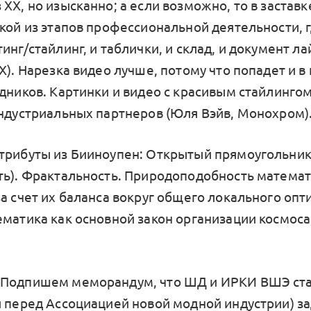
ХХ, но изысканно; а если возможно, то в застав
зкой из этапов профессиональной деятельности, г
инг/стайлинг, и таблички, и склад, и документ ла
Х). Нарезка видео лучше, потому что попадет и в 
одников. Картинки и видео с красивым стайлинго
индустриальных партнеров (Юля Вэйв, Монохром)
трибуты из Бииноупен: Открытый прямоугольник
ть). Фрактальность. Природоподобность матема
за счет их баланса вокруг общего локального опт
ематика как основной закон организации космоса
 Подпишем меморандум, что ШД и ИРКИ ВШЭ ста
и перед Ассоциацией новой модной индустрии) за