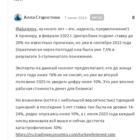
Алла Старостина
автор
0
7 июня 2024
@abajenov
, ну много лет – это, надеюсь, преувеличение!)
К примеру, в феврале 2022 г. Центробанк поднял ставку до
20% по известным причинам, но уже в сентябре 2022 года
(практически через полгода) она была уже 7,5% в
результате 5-ступенчатого понижения.
Эксперты на данный момент предполагают, что до конца
этого года ниже 16% ее не снизят, но уже во второй
половине 2025-го увидим цифру ниже 10%. Это уже вполне
рабочая стоимость денег для бизнеса!
Но возможен (хотя и с небольшой вероятностью) турецкий
сценарий: в последние 5 лет ставка там была на уровне 14-
24%, редко опускаясь ниже 10%, а с июля 2023 года каждый
месяц взмывала всё выше и сейчас достигла
катастрофических 50%:
https://ru.tradingeconomics.com/turkey/interest-rate