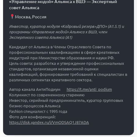
«Управление модой» Альянса х ВШЭ
—
Экспертный
совет Альянса
Москва
,
Россия
Инвестор, куратор модуля «Кадровый резерв>ДПО» (A1.5.1) и
программы «Управление модой» Альянса х ВШЭ, член
Экспертного совета Альянса (A1)
Кандидат от Альянса в Члены Отраслевого Совета по
профессиональным квалификациям в сфере креативных
индустрий при Министерстве образования и науки РФ.
Цель совета: разработка и утверждение профессиональных
стандартов, организация независимой оценки
квалификаций, формирование требований к специалистам в
различных сегментах креативного сектора.
Автор канала АнтиПодиум
https://t.me/anti_podium
Колумнист по современному старению
Инвестор, серийный предприниматель, куратор групповых
бизнес-процессов Альянса
Fashion специалист с 1995 года
Фото для конференций:
https://disk.yandex.ru/i/VmODSAQ1J87ADA