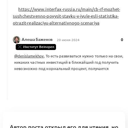
https://www.interfax-russia.ru/main/cb-rf-mozhet-
sushchestvenno-povysit-stavku-v-iyule-esli-statistika-
otrazit-realizaciyu-alternativnogo-scenariya
Алеша Баженов
0
20 июня 2024
Институт Beinopen
@denislamekhov
, То есть развиваться нужно только на свои,
никаких частных инвестиций в ближайший год получить
невозможно под нормальный процент, получается
Автор поста открыл его для чтения, но