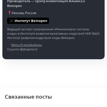
Руководитель
—
Центр компетенций Альянса x
Beinopen
Москва
,
Россия
Институт Beinopen
Ведущий эксперт направления «Реинжинириг системы
моды» в Институте развития креативных индустрий НИУ ВШЭ.
Институт развития индустрии моды Beinopen.
https://t.me/abajenov
Соцсети @abajenov2
Связанные посты