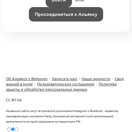
Присоединиться к Альянсу
Об Альянсе х Beinopen
·
Написать нам
·
Наши ценности
·
Свод
знаний в моде
·
Пользовательское соглашение
·
Политика
защиты и обработки персональных данных
CC BY-SA
На данном сайте могут встречаться упоминания Instagram и Facebook - сервисов,
принадлежащих компании Meta, признанной экстремистской организацией,
деятельность которой запрещена на территории РФ.