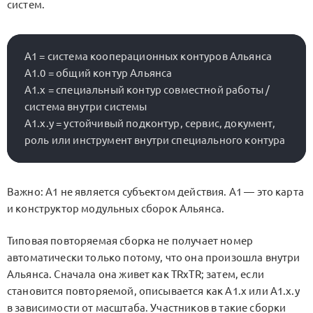
систем.
A1 = система кооперационных контуров Альянса

A1.0 = общий контур Альянса

A1.x = специальный контур совместной работы / 
система внутри системы

A1.x.y = устойчивый подконтур, сервис, документ, 
Важно: A1 не является субъектом действия. A1 — это карта
и конструктор модульных сборок Альянса.
Типовая повторяемая сборка не получает номер
автоматически только потому, что она произошла внутри
Альянса. Сначала она живет как
TRxTR
; затем, если
становится повторяемой, описывается как
A1.x
или
A1.x.y
в зависимости от масштаба. Участников в такие сборки