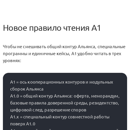
Новое правило чтения A1
Чтобы не смешивать общий контур Альянса, специальные
программы и единичные кейсы, A1 удобно читать в трех
уровнях:
A1 = ось кооперационных контуров и модульных 
сборок Альянса

A1.0 = общий контур Альянса: оферта, меморандум, 
базовые правила доверенной среды, резидентство, 
цифровой след, разрешение споров

A1.x = специальный контур совместной работы 
поверх A1.0
