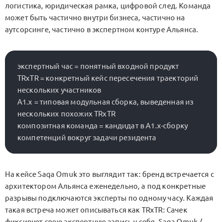
логистика, юридическая рамка, цифровой след. Команда
может быть частично внутри бизнеса, частично на
аутсорсинге, частично в экспертном контуре Альянса.
экспертный час = понятный входной продукт

TRxTR = конкретный кейс пересечения траекторий 
нескольких участников

A1.x = типовая модульная сборка, выведенная из 
нескольких похожих TRxTR

композитная команда = кандидат в A1.x-сборку 
На кейсе Saqa Omuk это выглядит так: бренд встречается с
архитектором Альянса еженедельно, а под конкретные
разрывы подключаются эксперты по одному часу. Каждая
такая встреча может описываться как
TRxTR
: Сачек
фиксирует свою экспертную запись у себя, Saqa Omuk /