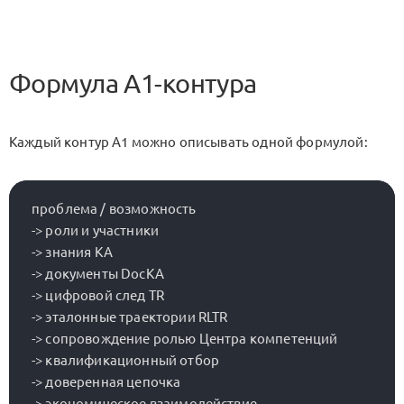
Формула A1-контура
Каждый контур A1 можно описывать одной формулой:
проблема / возможность

-> роли и участники

-> знания KA

-> документы DocKA

-> цифровой след TR

-> эталонные траектории RLTR

-> сопровождение ролью Центра компетенций

-> квалификационный отбор

-> доверенная цепочка

-> экономическое взаимодействие
