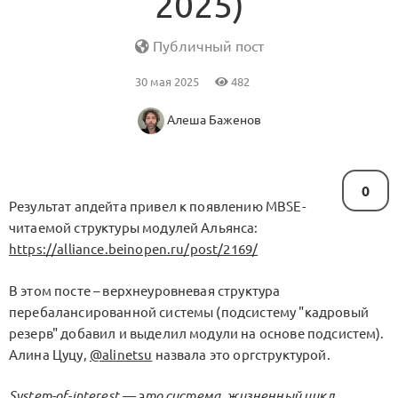
2025)
Публичный пост
30 мая 2025
482
Алеша Баженов
0
Результат апдейта привел к появлению MBSE-
читаемой структуры модулей Альянса:
https://alliance.beinopen.ru/post/2169/
В этом посте – верхнеуровневая структура
перебалансированной системы (подсистему "кадровый
резерв" добавил и выделил модули на основе подсистем).
Алина Цуцу,
@alinetsu
назвала это оргструктурой.
System-of-interest — это система, жизненный цикл