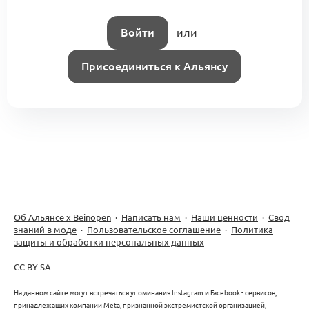
Войти
или
Присоединиться к Альянсу
Об Альянсе х Beinopen
·
Написать нам
·
Наши ценности
·
Свод
знаний в моде
·
Пользовательское соглашение
·
Политика
защиты и обработки персональных данных
CC BY-SA
На данном сайте могут встречаться упоминания Instagram и Facebook - сервисов,
принадлежащих компании Meta, признанной экстремистской организацией,