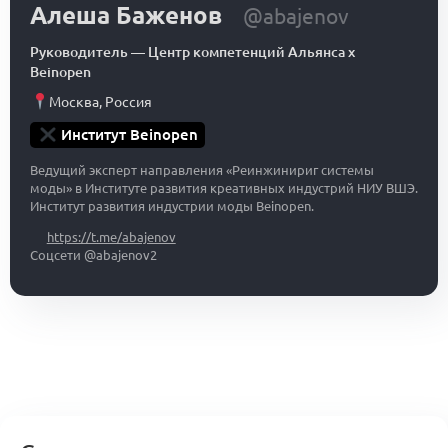
Алеша Баженов
@abajenov
Руководитель
—
Центр компетенций Альянса x
Beinopen
Москва
,
Россия
Институт Beinopen
Ведущий эксперт направления «Реинжинириг системы
моды» в Институте развития креативных индустрий НИУ ВШЭ.
Институт развития индустрии моды Beinopen.
https://t.me/abajenov
Соцсети @abajenov2