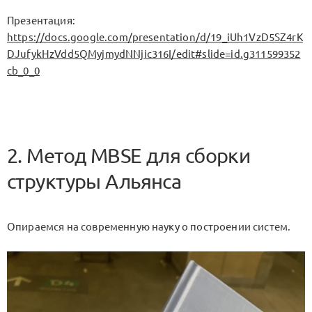
Презентация:
https://docs.google.com/presentation/d/19_iUh1VzD5SZ4rK
DJufykHzVdd5QMyjmydNNjic316I/edit#slide=id.g311599352
cb_0_0
2. Метод MBSE для сборки
структуры Альянса
Опираемся на современную науку о построении систем.