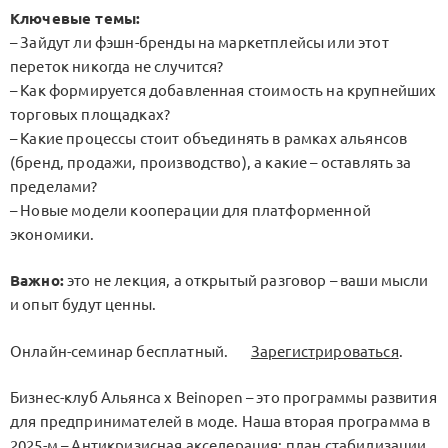
Ключевые темы:
– Зайдут ли фэшн-бренды на маркетплейсы или этот
переток никогда не случится?
– Как формируется добавленная стоимость на крупнейших
торговых площадках?
– Какие процессы стоит объединять в рамках альянсов
(бренд, продажи, производство), а какие – оставлять за
пределами?
– Новые модели кооперации для платформенной
экономики.
Важно:
это не лекция, а открытый разговор – ваши мысли
и опыт будут ценны.
Онлайн-семинар бесплатный.
Зарегистрироваться
.
Бизнес-клуб Альянса х Beinopen – это программы развития
для предпринимателей в моде. Наша вторая программа в
2025-м –
Антикризисная акселерация: план стабилизации