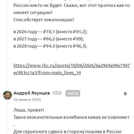
России никто не будет. Скажи, вот этот прогноз как-то
меняет ситуацию?
Способствует локализации?
в 2026 году — ₽78,1 (вместо ₽81,2);
в 2027 году — ₽86,2 (вместо ₽89);
в 2028 году — ₽94,3 (вместо ₽96,3).
https://www.rbc.ru/quote/10/06/2026/6a2969a99a7947
ec983cc1a3?from=main_lines_14
Андрей Якунцев
СЕО
автор
0
10 июня в 19:55
Леша, привет!
Такие незначительные колебания никак не повлияют
.
Для серьезного сдвига в сторону пошива в России