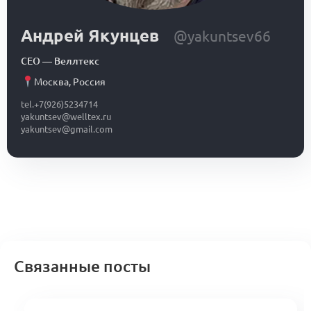
Андрей Якунцев
@yakuntsev66
СЕО
—
Веллтекс
Москва
,
Россия
tel.+7(926)5234714
yakuntsev@welltex.ru
yakuntsev@gmail.com
Связанные посты