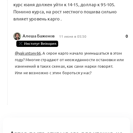
курс юаня должен уйти к 14-15, доллар к 95-105.
Помимо курса, на рост местного пошива сильно
влияет уровень карго .
Алеша Баженов
0
11 июня в 05:50
Институт Beinopen
@yakuntsev66
, А серое карго начало уменьшаться в этом
году? Многие страдают от неожиданности остановки или
изменений в таких схемах, как сами марки говорят.
Или не возможно с этим бороться у нас?