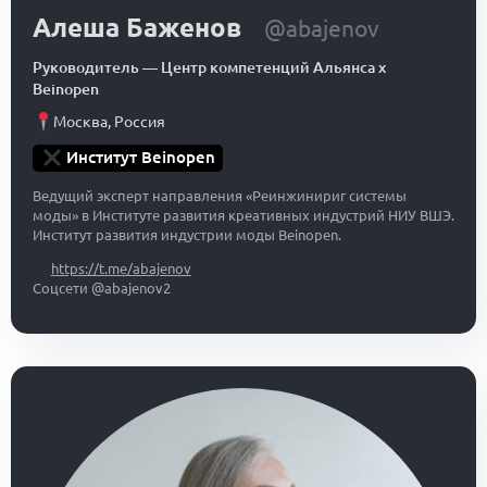
Алеша Баженов
@abajenov
Руководитель
—
Центр компетенций Альянса x
Beinopen
Москва
,
Россия
Институт Beinopen
Ведущий эксперт направления «Реинжинириг системы
моды» в Институте развития креативных индустрий НИУ ВШЭ.
Институт развития индустрии моды Beinopen.
https://t.me/abajenov
Соцсети @abajenov2