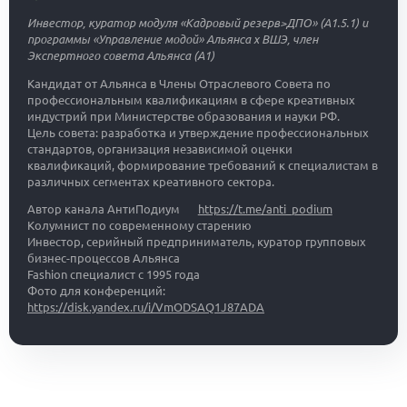
Инвестор, куратор модуля «Кадровый резерв>ДПО» (A1.5.1) и
программы «Управление модой» Альянса х ВШЭ, член
Экспертного совета Альянса (A1)
Кандидат от Альянса в Члены Отраслевого Совета по
профессиональным квалификациям в сфере креативных
индустрий при Министерстве образования и науки РФ.
Цель совета: разработка и утверждение профессиональных
стандартов, организация независимой оценки
квалификаций, формирование требований к специалистам в
различных сегментах креативного сектора.
Автор канала АнтиПодиум
https://t.me/anti_podium
Колумнист по современному старению
Инвестор, серийный предприниматель, куратор групповых
бизнес-процессов Альянса
Fashion специалист с 1995 года
Фото для конференций:
https://disk.yandex.ru/i/VmODSAQ1J87ADA