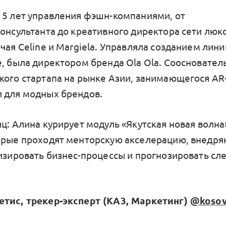
15 лет управления фэшн-компаниями, от
консультанта до креативного директора сети люк
чая Celine и Margiela. Управляла созданием лини
e, была директором бренда Ola Ola. Сооснователь
кого стартапа на рынке Азии, занимающегося AR
 для модных брендов.
ц: Алина курирует модуль «Якутская новая волна»
орые проходят менторскую акселерацию, внедр
лизировать бизнес-процессы и прогнозировать с
тис, трекер-эксперт (КА3, Маркетинг)
@kosov