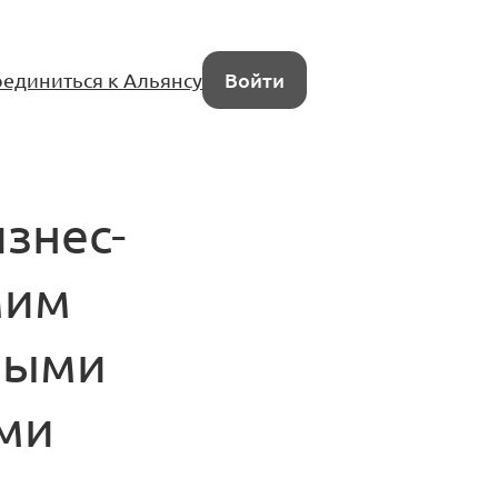
единиться к Альянсу
Войти
знес-
мим
ными
ми