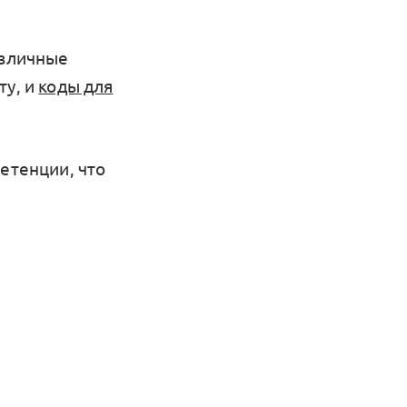
азличные
ту, и
коды для
етенции, что