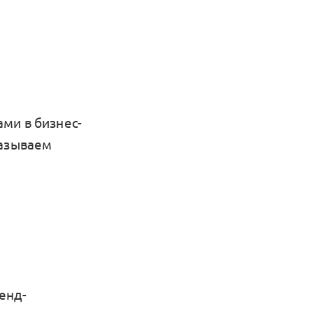
ми в бизнес-
называем
енд-