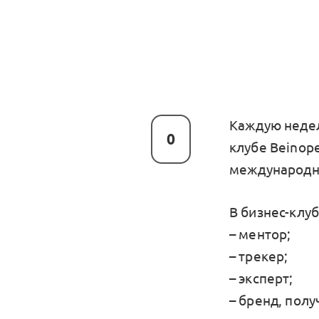
Каждую недел
0
клубе Beinop
международн
В бизнес-клуб
– ментор;
– трекер;
– эксперт;
– бренд, пол