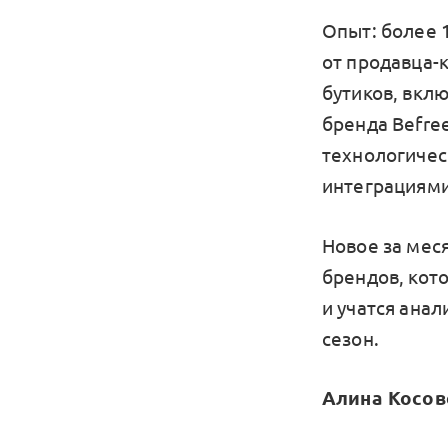
Опыт: более 
от продавца-
бутиков, вклю
бренда Befre
технологичес
интеграциями
Новое за меся
брендов, кот
и учатся ана
сезон.
Алина Косове