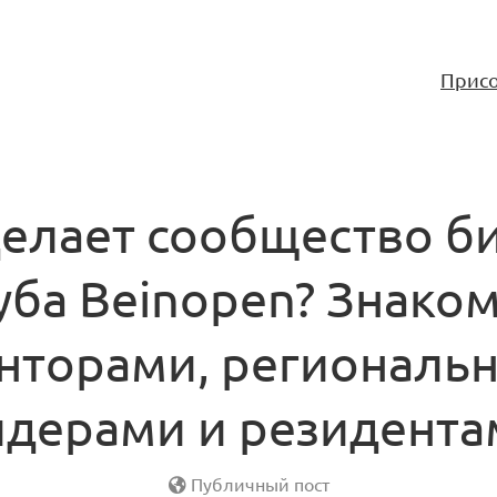
Присо
делает сообщество би
уба Beinopen? Знако
енторами, региональ
идерами и резидента
Публичный пост