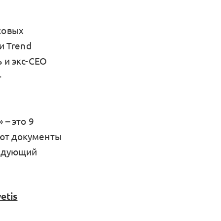
совых
и Trend
 и экс-CEO
-
 – это 9
яют документы
ледующий
etis