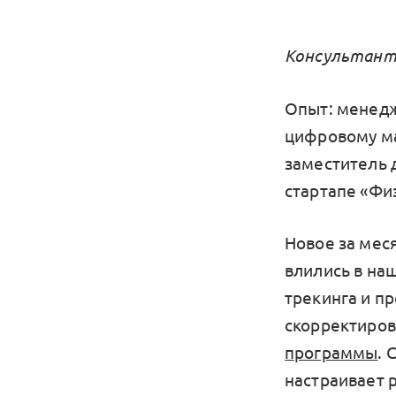
Консультант 
Опыт: менедж
цифровому ма
заместитель 
стартапе «Фи
Новое за меся
влились в на
трекинга и п
скорректиров
программы
. 
настраивает р