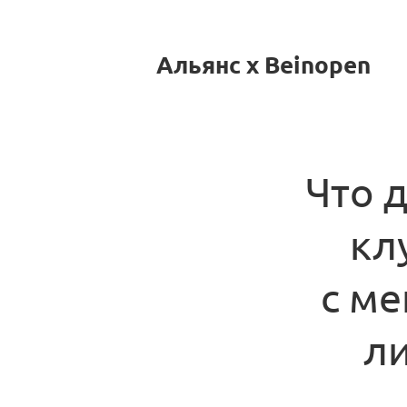
Альянс x Beinopen
Что 
кл
с м
л