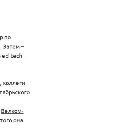
р по
 Затем –
 ed-tech-
, коллеги
нтябрьского
т
Велком-
этого она