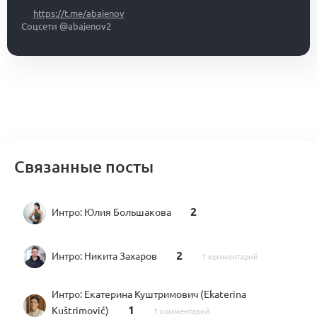
https://t.me/abajenov
Соцсети @abajenov2
Связанные посты
2
Интро:
Юлия Большакова
2
Интро:
Никита Захаров
1 комментарий
Интро:
Екатерина Куштримович (Ekaterina
1
Kuštrimović)
1 комментарий