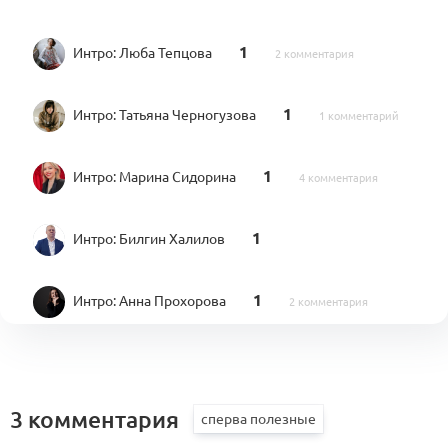
1
Интро:
Люба Тепцова
2 комментария
1
Интро:
Татьяна Черногузова
1 комментарий
1
Интро:
Марина Сидорина
4 комментария
1
Интро:
Билгин Халилов
1
Интро:
Анна Прохорова
2 комментария
Свод знаний по управлению
бизнес-процессами в индустрии моды
1
3 комментария
(KA)
1 комментарий