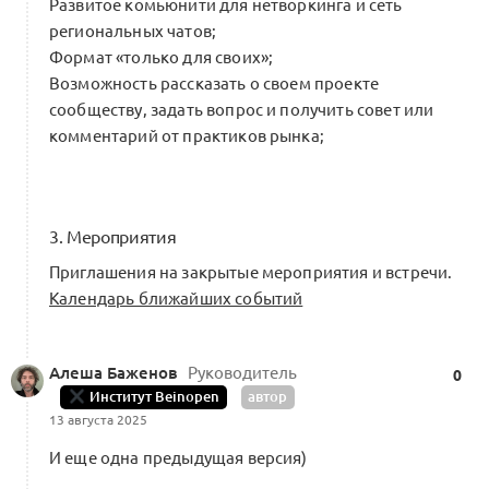
Развитое комьюнити для нетворкинга и сеть
конкурсы и нетворкинг для технологов
0
региональных чатов;
и конструкторов
Формат «только для своих»;
0 комментариев
Возможность рассказать о своем проекте
сообществу, задать вопрос и получить совет или
комментарий от практиков рынка;
Шаг 3.8 Траектория инфраструктурным
игрокам: создание устойчивых
0
экосистемных решений
3. Мероприятия
0 комментариев
Приглашения на закрытые мероприятия и встречи.
Календарь ближайших событий
Форум Beinopen х Долями
«Екатеринбург: феномены моды»
0
Алеша Баженов
Руководитель
0
0 комментариев
Институт Beinopen
автор
13 августа 2025
И еще одна предыдущая версия)
0
Интро:
Яна Зинова