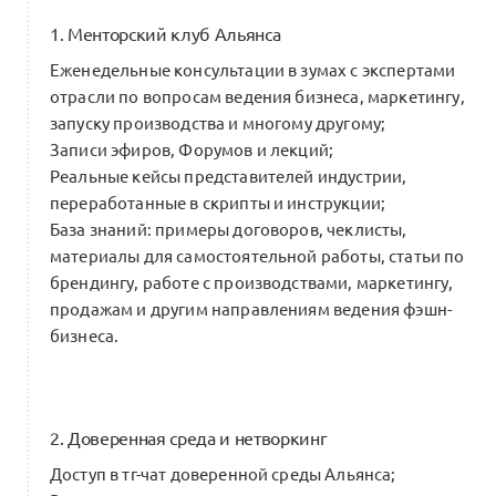
1. Менторский клуб Альянса
Глава 3.2. Траектория ритейлерам:
Еженедельные консультации в зумах с экспертами
увеличение конверсии через панель
отрасли по вопросам ведения бизнеса, маркетингу,
управления и подключение
0
запуску производства и многому другому;
к сообществу стилистов
Записи эфиров, Форумов и лекций;
0 комментариев
Реальные кейсы представителей индустрии,
переработанные в скрипты и инструкции;
База знаний: примеры договоров, чеклисты,
0
Интро:
Зухат Асекова
материалы для самостоятельной работы, статьи по
брендингу, работе с производствами, маркетингу,
продажам и другим направлениям ведения фэшн-
Шаг 3.10 Траектория учащимся:
бизнеса.
колледж, бакалавриат, магистратура,
0
ДПО
2 комментария
2. Доверенная среда и нетворкинг
Доступ в тг-чат доверенной среды Альянса;
Шаг 3.7 Траектория инженерам: