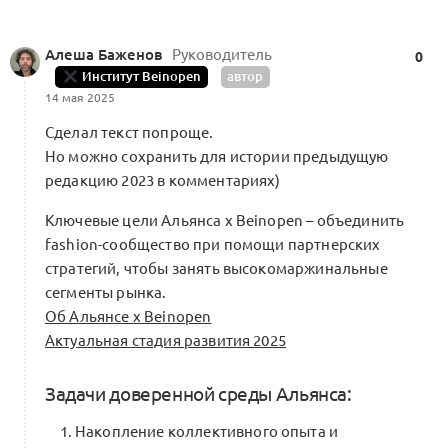
Алеша Баженов
Руководитель
0
Конструктор цепочек создания
Институт Beinopen
автор
ценностей (бизнес-экосистем)
14 мая 2025
в индустрии моды и ювелирки через
Сделал текст попроще.
1
библиотеку решений внутри
Но можно сохранить для истории предыдущую
платформы
Посты месяца
редакцию 2023 в комментариях)
0 комментариев
Якутская новая волна
Ключевые цели Альянса x Beinopen – объединить
fashion-сообщество при помощи партнерских
1
Интро:
Рустэм Хайбуллин
стратегий, чтобы занять высокомаржинальные
сегменты рынка.
Об Альянсе х Beinopen
1
Интро:
Татьяна Минковская
Актуальная стадия развития 2025
1
Интро:
Андрей Якунцев
Задачи доверенной среды Альянса:
Накопление коллективного опыта и