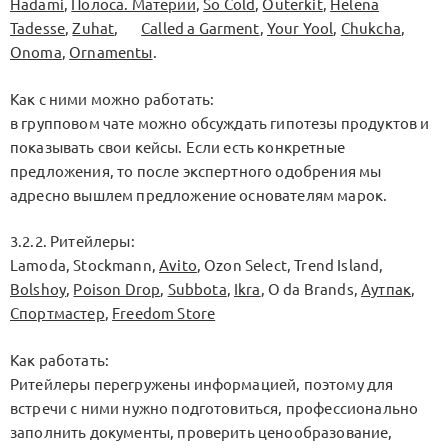
Hadami
,
Полоса. Материи
,
So Cold
,
Outerkit
,
Helena
Tadesse
,
Zuhat
,
Called a Garment
,
Your Yool
,
Chukcha
,
Onoma
,
Ornamentы
.
Как с ними можно работать:
в групповом чате можно обсуждать гипотезы продуктов и
показывать свои кейсы. Если есть конкретные
предложения, то после экспертного одобрения мы
адресно вышлем предложение основателям марок.
3.2.2. Ритейлеры:
Lamoda, Stockmann,
Avito
, Ozon Select, Trend Island,
Bolshoy
,
Poison Drop
,
Subbota
,
Ikra
, O da Brands,
Аутпак
,
Спортмастер
,
Freedom Store
Как работать:
Ритейлеры перегружены информацией, поэтому для
встречи с ними нужно подготовиться, профессионально
заполнить документы, проверить ценообразование,