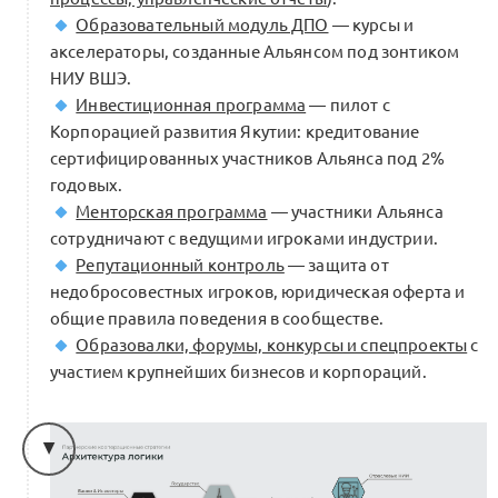
Образовательный модуль ДПО
— курсы и
акселераторы, созданные Альянсом под зонтиком
Шаг 3.6 Траектория менеджерам: путь
НИУ ВШЭ.
трекера-наставника в бизнес-клубе
Инвестиционная программа
— пилот с
и работа с лидерами индустрии
0
Корпорацией развития Якутии: кредитование
и владельцами бизнесов
сертифицированных участников Альянса под 2%
0 комментариев
годовых.
Менторская программа
— участники Альянса
сотрудничают с ведущими игроками индустрии.
Как ювелирному бренду стать
Репутационный контроль
— защита от
коммерчески интересным с точки
недобросовестных игроков, юридическая оферта и
зрения продукта и брендинга: опыт
0
общие правила поведения в сообществе.
Poison Drop
Образовалки, форумы, конкурсы и спецпроекты
с
0 комментариев
участием крупнейших бизнесов и корпораций.
0
Интро:
Дарья Ярыгина