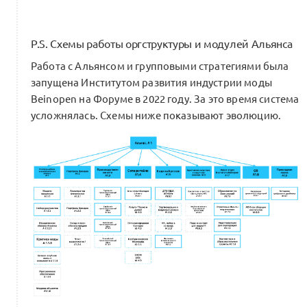
P.S. Схемы работы оргструктуры и модулей Альянса
Питчинг экспертному совету Альянса /
Работа с Альянсом и групповыми стратегиями была
Сертификация первой группы
0
запущена Институтом развития индустрии моды
30 комментариев
Хакатон 25
Beinopen на Форуме в 2022 году. За это время система
усложнялась. Схемы ниже показывают эволюцию.
Шаг 3.1. Траектория маркам: групповой
поиск новых рабочих инструментов
0
0 комментариев
0
Интро:
Артём Глебов
1 комментарий