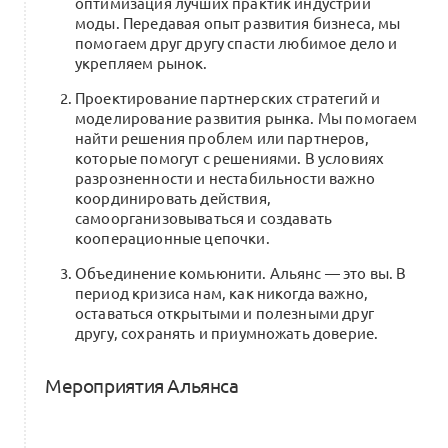
оптимизация лучших практик индустрии
Шаг 2. Найдите свою точку входа
моды. Передавая опыт развития бизнеса, мы
и роста в Альянсе: карта ролей
помогаем друг другу спасти любимое дело и
0
и программа развития компетенций
укрепляем рынок.
0 комментариев
Проектирование партнерских стратегий и
моделирование развития рынка. Мы помогаем
найти решения проблем или партнеров,
которые помогут с решениями. В условиях
Шаг 3.9 Траектория лидерам
разрозненности и нестабильности важно
региональных сообществ
координировать действия,
0
самоорганизовываться и создавать
1 комментарий
кооперационные цепочки.
Объединение комьюнити. Альянс — это вы. В
период кризиса нам, как никогда важно,
0
Интро:
Инна Бодрова
оставаться открытыми и полезными друг
другу, сохранять и приумножать доверие.
0
Интро:
Елена Бутерус
Мероприятия Альянса
0
Интро:
Михаил Купавцев