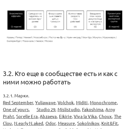
3.2. Кто еще в сообществе есть и как с
ними можно работать
3.2.1. Марки.
Red September
,
Yuliawave
,
Volchok
,
Miditi
,
Monochrome
,
One of yours
,
Studio 29
,
Mislistudio
,
Fakoshima
,
Arny
Praht
,
Sorelle Era
,
Abzaeva
,
Eikirie
,
Viva la Vika
,
Choux
,
The
Clou
,
N.early N.aked
,
Odor
,
Measure
,
Sokolnikov
,
Knit&Fit
,