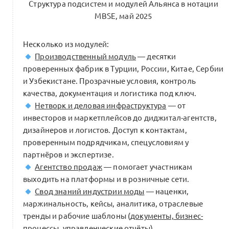
Шаг 6. Изучите технологическую
Структура подсистем и модулей Альянса в нотации
инструкцию по работе с платформой
0
MBSE, май 2025
0 комментариев
Несколько из модулей:
Производственный модуль
— десятки
проверенных фабрик в Турции, России, Китае, Сербии
и Узбекистане. Прозрачные условия, контроль
Чек-лист по проведению оффлайн-
встречи клуба (DocKA6.2)
качества, документация и логистика под ключ.
0
Нетворк и деловая инфраструктура
— от
1 комментарий
инвесторов и маркетплейсов до диджитал-агентств,
дизайнеров и логистов. Доступ к контактам,
проверенным подрядчикам, спецусловиям у
партнёров и экспертизе.
Как стать трекером бизнес-клуба
Агентство продаж
— помогает участникам
Beinopen?
0
выходить на платформы и в розничные сети.
0 комментариев
Свод знаний индустрии моды
— наценки,
маржинальность, кейсы, аналитика, отраслевые
тренды и рабочие шаблоны (
документы, бизнес-
0
процессы, управленческие отчёты
).
Интро:
Елена Шлыкова