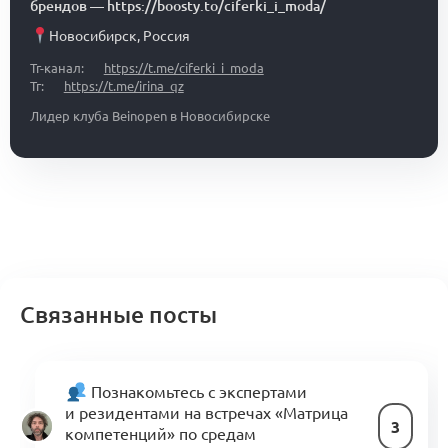
брендов
—
https://boosty.to/ciferki_i_moda/
Новосибирск
,
Россия
Тг-канал:
https://t.me/ciferki_i_moda
Тг:
https://t.me/irina_qz
Лидер клуба Beinopen в Новосибирске
Связанные посты
Познакомьтесь с экспертами
и резидентами на встречах «Матрица
3
компетенций» по средам