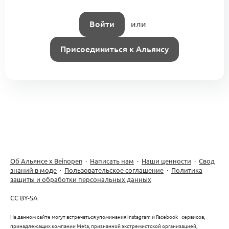
Войти
или
Присоединиться к Альянсу
Об Альянсе х Beinopen
·
Написать нам
·
Наши ценности
·
Свод
знаний в моде
·
Пользовательское соглашение
·
Политика
защиты и обработки персональных данных
CC BY-SA
На данном сайте могут встречаться упоминания Instagram и Facebook - сервисов,
принадлежащих компании Meta, признанной экстремистской организацией,