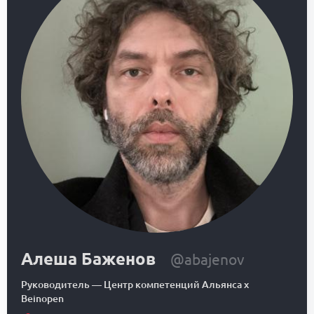
Алеша Баженов
@abajenov
Руководитель
—
Центр компетенций Альянса x
Beinopen