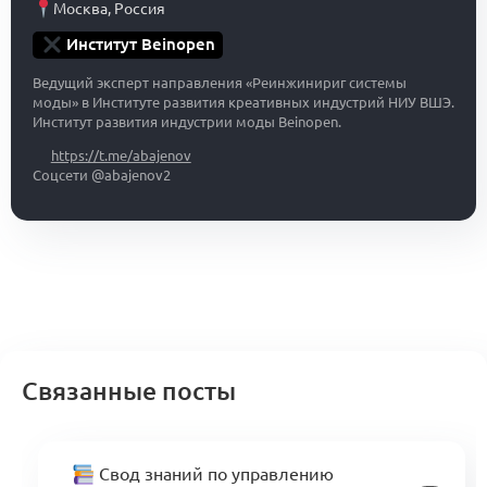
Москва
,
Россия
Институт Beinopen
Ведущий эксперт направления «Реинжинириг системы
моды» в Институте развития креативных индустрий НИУ ВШЭ.
Институт развития индустрии моды Beinopen.
https://t.me/abajenov
Соцсети @abajenov2
Связанные посты
Свод знаний по управлению