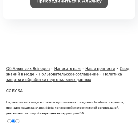
Присоединиться к Альянсу
Об Альянсе х Beinopen
·
Написать нам
·
Наши ценности
·
Свод
знаний в моде
·
Пользовательское соглашение
·
Политика
защиты и обработки персональных данных
CC BY-SA
На данном сайте могут встречаться упоминания Instagram и Facebook - сервисов,
принадлежащих компании Meta, признанной экстремистской организацией,
деятельность которой запрещена на территории РФ.