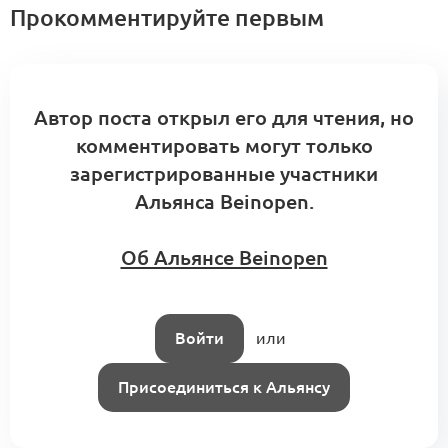
Прокомментируйте первым
выводы из встречи форкурса
0
0 комментариев
Автор поста открыл его для чтения, но
0
Интро:
Анатолий Карнаухов
комментировать могут только
зарегистрированные участники
0
Интро:
Алина Цуцу
Альянса Beinopen.
Об Альянсе Beinopen
Войти
или
Присоединиться к Альянсу