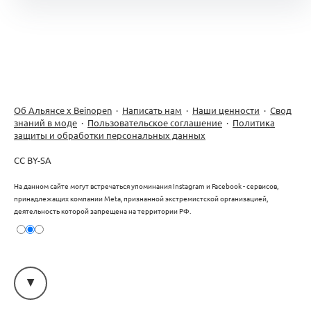
Об Альянсе х Beinopen
·
Написать нам
·
Наши ценности
·
Свод
знаний в моде
·
Пользовательское соглашение
·
Политика
защиты и обработки персональных данных
CC BY-SA
На данном сайте могут встречаться упоминания Instagram и Facebook - сервисов,
принадлежащих компании Meta, признанной экстремистской организацией,
деятельность которой запрещена на территории РФ.