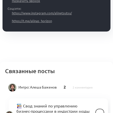
Назначить звонок
Соцсети:
https://www.instagram.com/alinetsutsu/
https://t.me/alinas_horizon
Связанные посты
2
Интро:
Алеша Баженов
2 комментария
Свод знаний по управлению
бизнес-процессами в индустрии моды