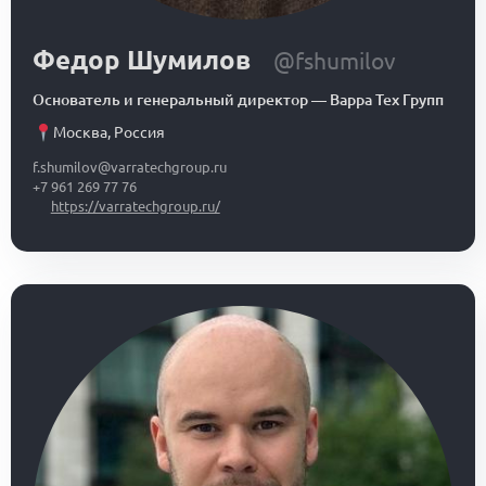
Федор Шумилов
@fshumilov
Основатель и генеральный директор
—
Варра Тех Групп
Москва
,
Россия
f.shumilov@varratechgroup.ru
+7 961 269 77 76
https://varratechgroup.ru/