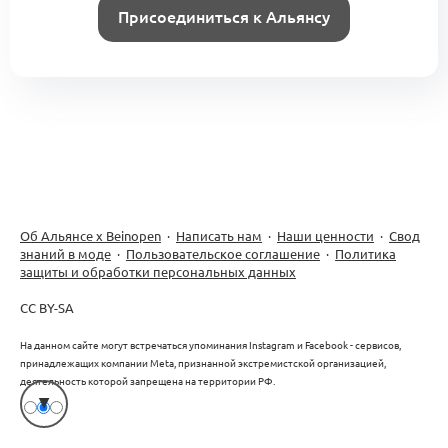
Присоединиться к Альянсу
Об Альянсе х Beinopen
·
Написать нам
·
Наши ценности
·
Свод
знаний в моде
·
Пользовательское соглашение
·
Политика
защиты и обработки персональных данных
CC BY-SA
На данном сайте могут встречаться упоминания Instagram и Facebook - сервисов,
принадлежащих компании Meta, признанной экстремистской организацией,
деятельность которой запрещена на территории РФ.