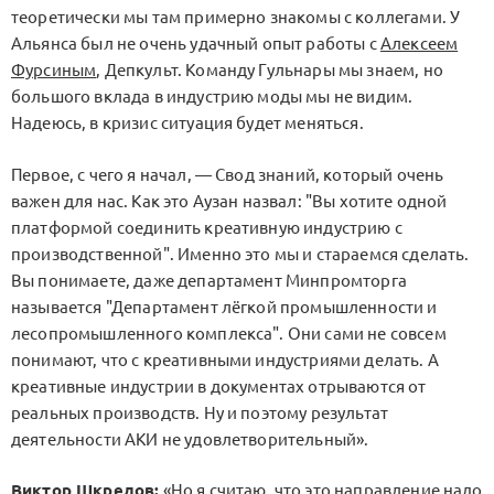
теоретически мы там примерно знакомы с коллегами. У
Альянса был не очень удачный опыт работы с
Алексеем
Фурсиным
, Депкульт. Команду Гульнары мы знаем, но
большого вклада в индустрию моды мы не видим.
Надеюсь, в кризис ситуация будет меняться.
Первое, с чего я начал, — Свод знаний, который очень
важен для нас. Как это Аузан назвал: "Вы хотите одной
платформой соединить креативную индустрию с
производственной". Именно это мы и стараемся сделать.
Вы понимаете, даже департамент Минпромторга
называется "Департамент лёгкой промышленности и
лесопромышленного комплекса". Они сами не совсем
понимают, что с креативными индустриями делать. А
креативные индустрии в документах отрываются от
реальных производств. Ну и поэтому результат
деятельности АКИ не удовлетворительный».
Виктор Шкредов:
«Но я считаю, что это направление надо