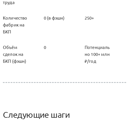
труда
Количество
0 (в фэшн)
250+
фабрик на
БКП
Объём
0
Потенциаль
сделок на
но 100+ млн
БКП (фэшн)
₽/год
Следующие шаги