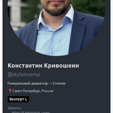
Константин Кривошеин
@styloncomp
Генеральный директор
—
Стилон
Санкт-Петербург
,
Россия
Эксперт L
Stylon.ru
https://t.me/stylon_comp