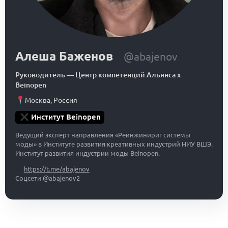
Алеша Баженов
@abajenov
Руководитель
—
Центр компетенций Альянса x
Beinopen
Москва
,
Россия
Институт Beinopen
Ведущий эксперт направления «Реинжинириг системы
моды» в Институте развития креативных индустрий НИУ ВШЭ.
Институт развития индустрии моды Beinopen.
https://t.me/abajenov
Соцсети @abajenov2