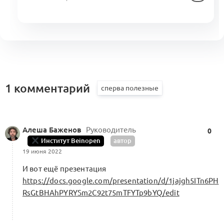
1 комментарий
Алеша Баженов
Руководитель
0
Институт Beinopen
автор
19 июня 2022
И вот ещё презентация
https://docs.google.com/presentation/d/1jajgh5ITn6PH
RsGtBHAhPYRYSm2C92t75mTFYTp9bYQ/edit