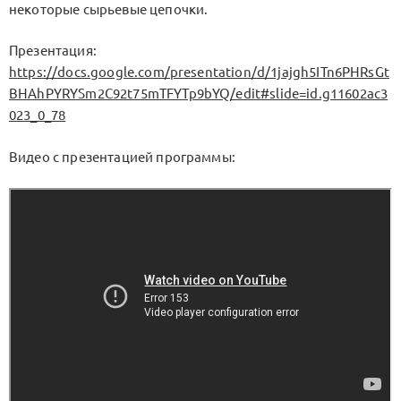
некоторые сырьевые цепочки.
Презентация:
https://docs.google.com/presentation/d/1jajgh5ITn6PHRsGt
BHAhPYRYSm2C92t75mTFYTp9bYQ/edit#slide=id.g11602ac3
023_0_78
Видео с презентацией программы: