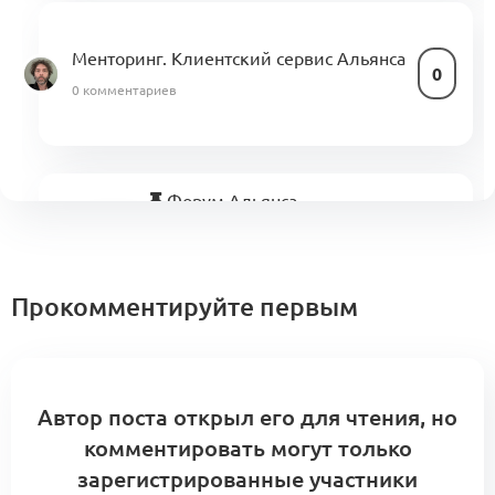
Менторинг. Клиентский сервис Альянса
0
0 комментариев
Форум Альянса
«Индустриальный
10
искусственный интеллект
0
в моде и эталонная фабрика»
сентября
Прокомментируйте первым
3 комментария
Шаг 6. Изучите технологическую
Автор поста открыл его для чтения, но
инструкцию по работе с платформой
0
комментировать могут только
0 комментариев
зарегистрированные участники