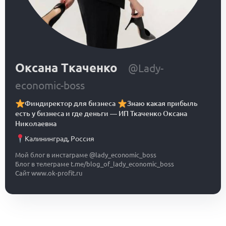
Оксана Ткаченко
@Lady-
economic-boss
Финдиректор для бизнеса
Знаю какая прибыль
есть у бизнеса и где деньги
—
ИП Ткаченко Оксана
Николаевна
Калининград
,
Россия
Мой блог в инстаграме @lady_economic_boss
Блог в телеграме t.me/blog_of_lady_economic_boss
Сайт www.ok-profit.ru