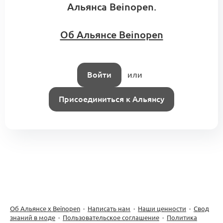
Альянса Beinopen.
Об Альянсе Beinopen
Альянс x Beinopen (проектируем
версию от 20 мая)
0
14 комментариев
Войти
или
Присоединиться к Альянсу
Об Альянсе х Beinopen
·
Написать нам
·
Наши ценности
·
Свод
знаний в моде
·
Пользовательское соглашение
·
Политика