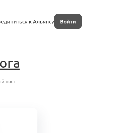
единиться к Альянсу
Войти
ога
й пост