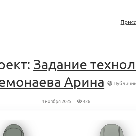
Присо
оект:
Задание технол
емонаева Арина
Публичны
4 ноября 2025
426