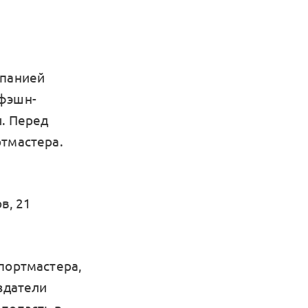
мпанией
 фэшн-
ы. Перед
ртмастера.
в, 21
Спортмастера,
оздатели