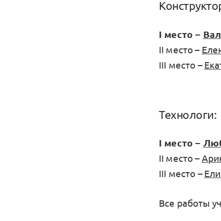
Конструкто
I место –
Вал
II место –
Еле
III место –
Ека
Технологи:
I место –
Люб
II место –
Ари
III место –
Ели
Все работы у