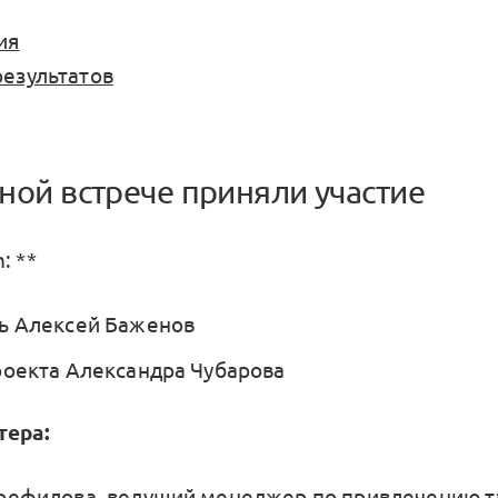
ия
результатов
ной встрече приняли участие
: **
ь Алексей Баженов
роекта Александра Чубарова
тера:
рефилова, ведущий менеджер по привлечению т