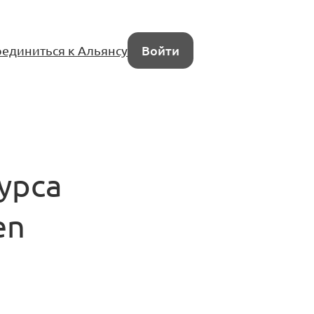
единиться к Альянсу
Войти
урса
en