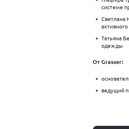
системе п
Светлана 
активного
Татьяна Б
одежды
От Grasser:
основател
ведущий п