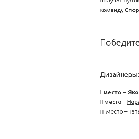
получат публ
команду Спор
Победите
Дизайнеры
I место –
Яко
II место –
Нор
III место –
Тат