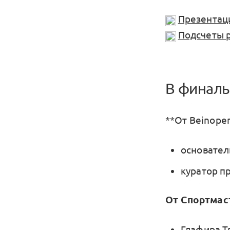
Презентац
Подсчеты 
В финаль
**От Beinopen
основател
куратор п
От Спортмас
Глафира Т