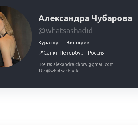
Александра Чубарова
@whatsashadid
Куратор
—
Beinopen
📍
Санкт-Петербург
,
Россия
Почта: alexandra.chbrv@gmail.com
TG: @whatsashadid