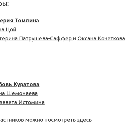
ры:
ерия Томлина
на Цой
терина Патрушева-Саффер
и
Оксана Кочеткова
овь Куратова
на Шемонаева
завета Истомина
частников можно посмотреть
здесь