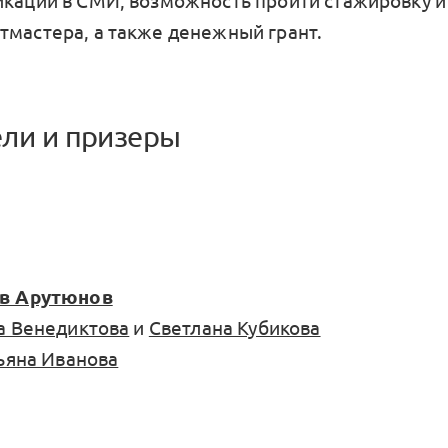
икации в СМИ, возможность пройти стажировку и 
тмастера, а также денежный грант.
ли и призеры
:
в Арутюнов
а Венедиктова
и
Светлана Кубикова
ьяна Иванова