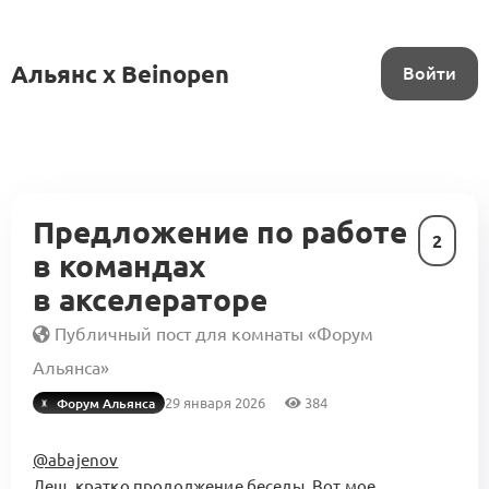
Альянс x Beinopen
Войти
Предложение по работе
2
в командах
в акселераторе
Публичный пост для комнаты «Форум
Альянса»
29 января 2026
384
Форум Альянса
@abajenov
Леш, кратко продолжение беседы. Вот мое