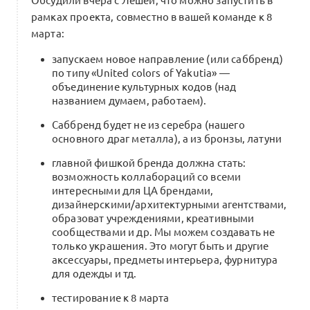
Обсудили вчера с Лешей, что можно запустить в
рамках проекта, совместно в вашей команде к 8
марта:
запускаем новое направление (или саббренд)
по типу «United colors of Yakutia» —
объединение культурных кодов (над
названием думаем, работаем).
Саббренд будет не из серебра (нашего
основного драг металла), а из бронзы, латуни
главной фишкой бренда должна стать:
возможность коллабораций со всеми
интересными для ЦА брендами,
дизайнерскими/архитектурными агентствами,
образоват учреждениями, креативными
сообществами и др. Мы можем создавать не
только украшения. Это могут быть и другие
аксессуары, предметы интерьера, фурнитура
для одежды и тд.
тестирование к 8 марта