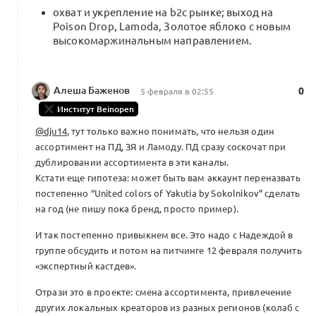
охват и укрепление на b2c рынке; выход на
Poison Drop, Lamoda, Золотое яблоко с новым
высокомаржинальным направлением.
Алеша Баженов
0
5 февраля в 02:55
Институт Beinopen
@dju14
, тут только важно понимать, что нельзя один
ассортимент на ПД, ЗЯ и Ламоду. ПД сразу соскочат при
дублировании ассортимента в эти каналы.
Кстати еще гипотеза: может быть вам аккаунт переназвать
постепенно “United colors of Yakutia by Sokolnikov” сделать
на год (не пишу пока бренд, просто пример).
И так постепенно привыкнем все. Это надо с Надеждой в
группе обсудить и потом на питчинге 12 февраля получить
«экспертный кастдев».
Отрази это в проекте: смена ассортимента, привлечение
других локальных креаторов из разных регионов (колаб с