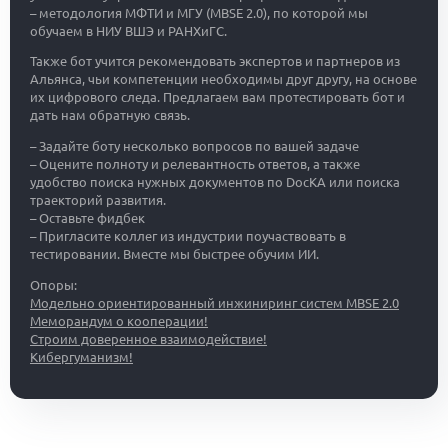
– методология МФТИ и МГУ (MBSE 2.0), по которой мы
обучаем в НИУ ВШЭ и РАНХиГС.
Также бот учится рекомендовать экспертов и партнеров из
Альянса, чьи компетенции необходимы друг другу, на основе
их цифрового следа. Предлагаем вам протестировать бот и
дать нам обратную связь.
– Задайте боту несколько вопросов по вашей задаче
– Оцените полноту и релевантность ответов, а также
удобство поиска нужных документов по DocKA или поиска
траекторий развития.
– Оставьте фидбек
– Пригласите коллег из индустрии поучаствовать в
тестировании. Вместе мы быстрее обучим ИИ.
Опоры:
Модельно ориентированный инжиниринг систем MBSE 2.0
Меморандум о кооперации!
Строим доверенное взаимодействие!
Кибергуманизм!