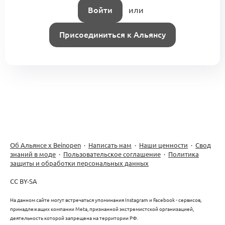
Войти
или
Присоединиться к Альянсу
Об Альянсе х Beinopen
·
Написать нам
·
Наши ценности
·
Свод
знаний в моде
·
Пользовательское соглашение
·
Политика
защиты и обработки персональных данных
CC BY-SA
На данном сайте могут встречаться упоминания Instagram и Facebook - сервисов,
принадлежащих компании Meta, признанной экстремистской организацией,
деятельность которой запрещена на территории РФ.