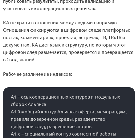
публиковать результаты, проходить валидацию и
участвовать в кооперационных цепочках.
KA не хранит отношения между людьми напрямую.
Отношения фиксируются в цифровом следе платформы:
постах, комментариях, проектах, встречах,
TR
,
TRxTR
и
документах. KA дает язык и структуру, по которым этот
цифровой след размечается, проверяется и превращается
в Свод знаний.
Рабочее различение индексов:
A1 = ось кооперационных контуров и модульных 
сборок Альянса

A1.0 = общий контур Альянса: оферта, меморандум, 
правила доверенной среды, резидентство, 
цифровой след, разрешение споров

A1.x = специальный контур совместной работы 