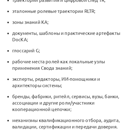
траектории развития и цифровой след
TR
;
эталонные ролевые траектории
RLTR
;
зоны знаний
KA
;
документы, шаблоны и практические артефакты
DocKA
;
глоссарий
G
;
рабочие места ролей как локальные узлы
применения Свода знаний;
эксперты, редакторы, ИИ-помощники и
архитекторы системы;
бренды, фабрики, ритейл, сервисы, вузы, банки,
ассоциации и другие роли/участники
кооперационной цепочки;
механизмы квалификационного отбора, аудита,
валидации, сертификации и передачи доверия.