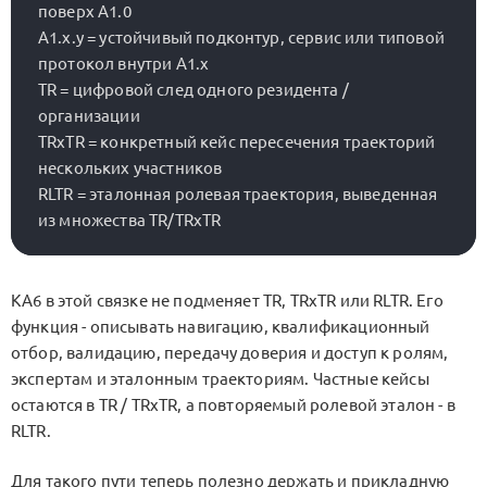
поверх A1.0

A1.x.y = устойчивый подконтур, сервис или типовой 
протокол внутри A1.x

TR = цифровой след одного резидента / 
организации

TRxTR = конкретный кейс пересечения траекторий 
нескольких участников

RLTR = эталонная ролевая траектория, выведенная 
KA6
в этой связке не подменяет
TR
,
TRxTR
или
RLTR
. Его
функция - описывать навигацию, квалификационный
отбор, валидацию, передачу доверия и доступ к ролям,
экспертам и эталонным траекториям. Частные кейсы
остаются в
TR / TRxTR
, а повторяемый ролевой эталон - в
RLTR
.
Для такого пути теперь полезно держать и прикладную