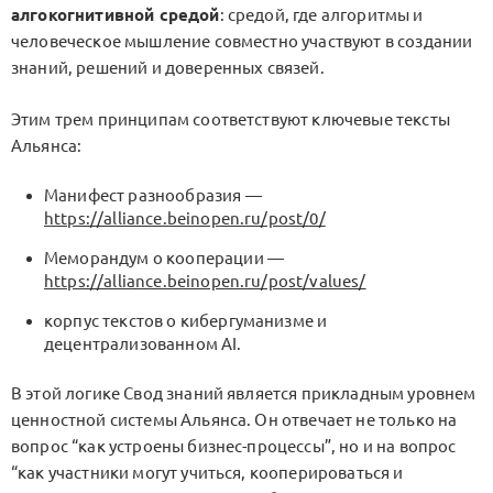
алгокогнитивной средой
: средой, где алгоритмы и
человеческое мышление совместно участвуют в создании
знаний, решений и доверенных связей.
Этим трем принципам соответствуют ключевые тексты
Альянса:
Манифест разнообразия
—
https://alliance.beinopen.ru/post/0/
Меморандум о кооперации
—
https://alliance.beinopen.ru/post/values/
корпус текстов о кибергуманизме и
децентрализованном AI.
В этой логике Свод знаний является прикладным уровнем
ценностной системы Альянса. Он отвечает не только на
вопрос “как устроены бизнес-процессы”, но и на вопрос
“как участники могут учиться, кооперироваться и