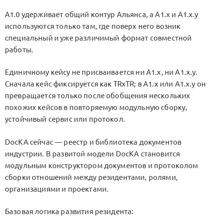
A1.0
удерживает общий контур Альянса, а
A1.x
и
A1.x.y
используются только там, где поверх него возник
специальный и уже различимый формат совместной
работы.
Единичному кейсу не присваивается ни
A1.x
, ни
A1.x.y
.
Сначала кейс фиксируется как
TRxTR
; в
A1.x
или
A1.x.y
он
превращается только после обобщения нескольких
похожих кейсов в повторяемую модульную сборку,
устойчивый сервис или протокол.
DocKA сейчас — реестр и библиотека документов
индустрии. В развитой модели DocKA становится
модульным конструктором документов и протоколом
сборки отношений между резидентами, ролями,
организациями и проектами.
Базовая логика развития резидента: