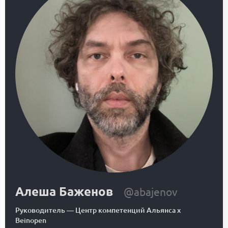
Алеша Баженов
@abajenov
Руководитель
—
Центр компетенций Альянса x
Beinopen