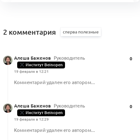
Путеводитель Альянса по Нижнему
Новгороду
2
1 комментарий
2 комментария
Алеша Баженов
Руководитель
Проект:
Sale-Market в галерее Астор
0
(Ростов-на-Дону)
Институт Beinopen
0
19 февраля в 12:21
8 комментариев
Форум Альянса
Комментарий удален его автором...
Алеша Баженов
Руководитель
0
Институт Beinopen
19 февраля в 12:29
Комментарий удален его автором...