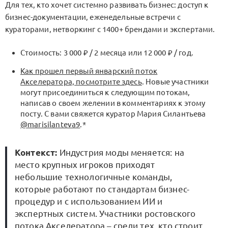
Для тех, кто хочет системно развивать бизнес: доступ к
бизнес-документации, еженедельные встречи с
кураторами, нетворкинг с 1400+ брендами и экспертами.
Стоимость: 3 000 ₽ / 2 месяца или 12 000 ₽ / год.
Как прошел первый январский поток
Акселератора, посмотрите здесь
. Новые участники
могут присоединиться к следующим потокам,
написав о своем желении в комментариях к этому
посту. С вами свяжется куратор Мария Силантьева
@marisilanteva9
.*
Контекст:
Индустрия моды меняется: на
место крупных игроков приходят
небольшие технологичные команды,
которые работают по стандартам бизнес-
процедур и с использованием ИИ и
экспертных систем. Участники ростовского
потока Акселератора – среди тех, кто строит