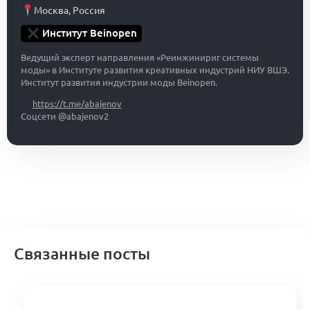
Москва
,
Россия
Институт Beinopen
Ведущий эксперт направления «Реинжинириг системы
моды» в Институте развития креативных индустрий НИУ ВШЭ.
Институт развития индустрии моды Beinopen.
https://t.me/abajenov
Соцсети @abajenov2
Связанные посты