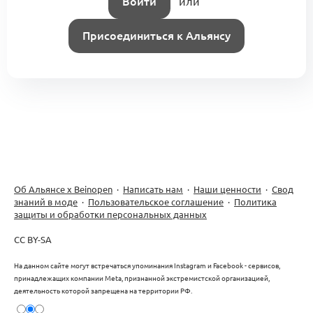
Войти
или
Присоединиться к Альянсу
Об Альянсе х Beinopen
·
Написать нам
·
Наши ценности
·
Свод
знаний в моде
·
Пользовательское соглашение
·
Политика
защиты и обработки персональных данных
CC BY-SA
На данном сайте могут встречаться упоминания Instagram и Facebook - сервисов,
принадлежащих компании Meta, признанной экстремистской организацией,
деятельность которой запрещена на территории РФ.