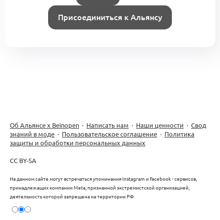
Присоединиться к Альянсу
Об Альянсе х Beinopen
·
Написать нам
·
Наши ценности
·
Свод
знаний в моде
·
Пользовательское соглашение
·
Политика
защиты и обработки персональных данных
CC BY-SA
На данном сайте могут встречаться упоминания Instagram и Facebook - сервисов,
принадлежащих компании Meta, признанной экстремистской организацией,
деятельность которой запрещена на территории РФ.