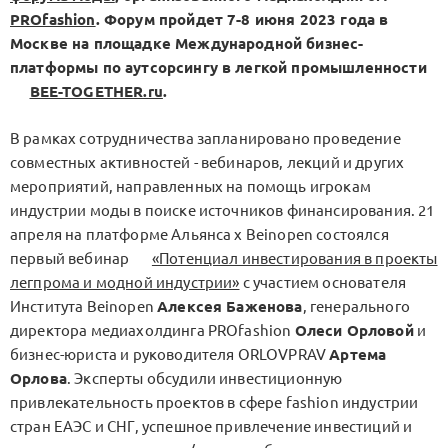
PROfashion
. Форум пройдет 7-8 июня 2023 года в
Москве на площадке Международной бизнес-
платформы по аутсорсингу в легкой промышленности
BEE-TOGETHER.ru
.
В рамках сотрудничества запланировано проведение
совместных активностей - вебинаров, лекций и других
мероприятий, направленных на помощь игрокам
индустрии моды в поиске источников финансирования. 21
апреля на платформе Альянса x Beinopen состоялся
первый вебинар
«Потенциал инвестирования в проекты
легпрома и модной индустрии»
с участием основателя
Института Beinopen
Алексея Баженова
, генерального
директора медиахолдинга PROfashion
Олеси Орловой
и
бизнес-юриста и руководителя ORLOVPRAV
Артема
Орлова
. Эксперты обсудили инвестиционную
привлекательность проектов в сфере fashion индустрии
стран ЕАЭС и СНГ, успешное привлечение инвестиций и