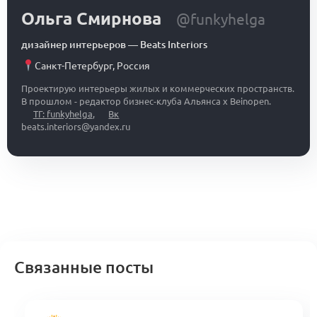
Ольга Смирнова
@funkyhelga
дизайнер интерьеров
—
Beats Interiors
Санкт-Петербург
,
Россия
Проектирую интерьеры жилых и коммерческих пространств.
В прошлом - редактор бизнес-клуба Альянса x Beinopen.
ТГ: funkyhelga
,
Вк
beats.interiors@yandex.ru
Связанные посты