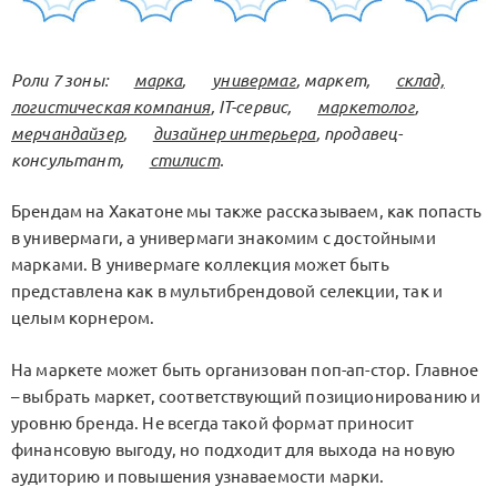
Роли 7 зоны:
марка
,
универмаг
, маркет,
склад,
логистическая компания
, IT-сервис,
маркетолог
,
мерчандайзер
,
дизайнер интерьера
, продавец-
консультант,
стилист
.
Брендам на Хакатоне мы также рассказываем, как попасть
в универмаги, а универмаги знакомим с достойными
марками. В универмаге коллекция может быть
представлена как в мультибрендовой селекции, так и
целым корнером.
На маркете может быть организован поп-ап-стор. Главное
– выбрать маркет, соответствующий позиционированию и
уровню бренда. Не всегда такой формат приносит
финансовую выгоду, но подходит для выхода на новую
аудиторию и повышения узнаваемости марки.