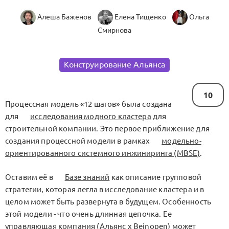
Алеша Баженов
Елена Тищенко
Ольга
Смирнова
Конструирование Альянса
10
Процессная модель «12 шагов» была создана
для
исследования модного кластера
для
строительной компании. Это первое приближение для
создания процессной модели в рамках
модельно-
ориентированного системного инжиниринга (MBSE)
.
Оставим её в
Базе знаний
как описание групповой
стратегии, которая легла в исследование кластера и в
целом может быть развернута в будущем. Особенность
этой модели - что очень длинная цепочка. Ее
управляющая компания (Альянс x Beinopen) может