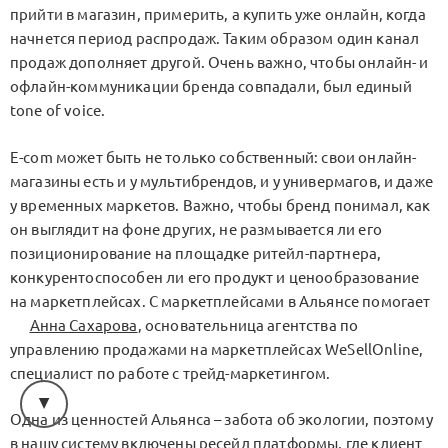
прийти в магазин, примерить, а купить уже онлайн, когда
начнется период распродаж. Таким образом один канал
продаж дополняет другой. Очень важно, чтобы онлайн- и
офлайн-коммуникации бренда совпадали, был единый
tone of voice.
E-com может быть не только собственный: свои онлайн-
магазины есть и у мультибрендов, и у универмагов, и даже
у временных маркетов. Важно, чтобы бренд понимал, как
он выглядит на фоне других, не размывается ли его
позиционирование на площадке ритейл-партнера,
конкурентоспособен ли его продукт и ценообразование
на маркетплейсах. С маркетплейсами в Альянсе помогает
Анна Сахарова
, основательница агентства по
управлению продажами на маркетплейсах WeSellOnline,
специалист по работе с трейд-маркетингом.
Одна из ценностей Альянса – забота об экологии, поэтому
в нашу систему включены ресейл платформы, где клиент