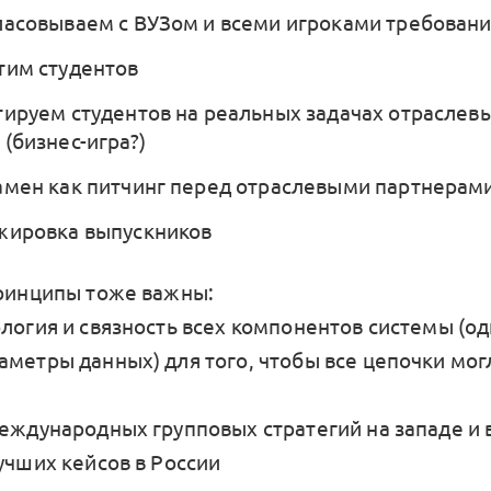
ласовываем с ВУЗом и всеми игроками требован
тим студентов
тируем студентов на реальных задачах отраслев
(бизнес-игра?)
амен как питчинг перед отраслевыми партнерам
жировка выпускников
принципы тоже важны:
логия и связность всех компонентов системы (од
аметры данных) для того, чтобы все цепочки мог
международных групповых стратегий на западе и 
учших кейсов в России