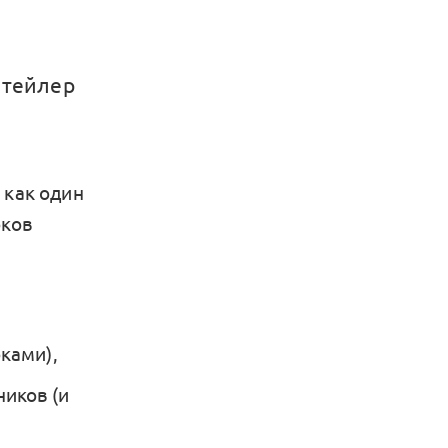
итейлер
 как один
оков
ками),
ников (и