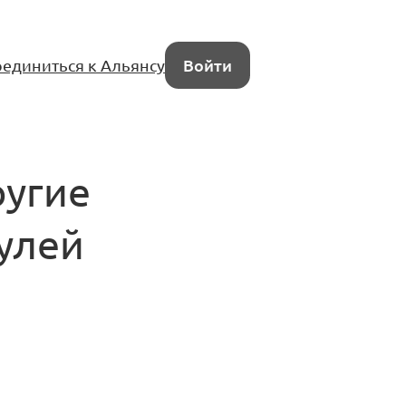
единиться к Альянсу
Войти
ругие
улей