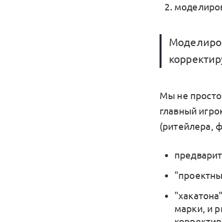
моделиров
Моделиров
корректир
Мы не просто
главный игро
(ритейлера, ф
предварит
"проектны
"хакатона
марки, и 
корректир