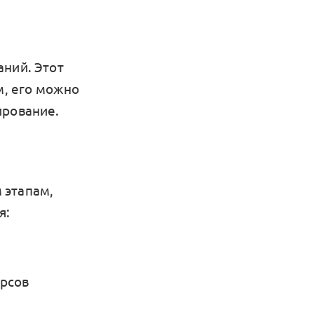
аний. Этот
м, его можно
ирование.
 этапам,
я:
урсов