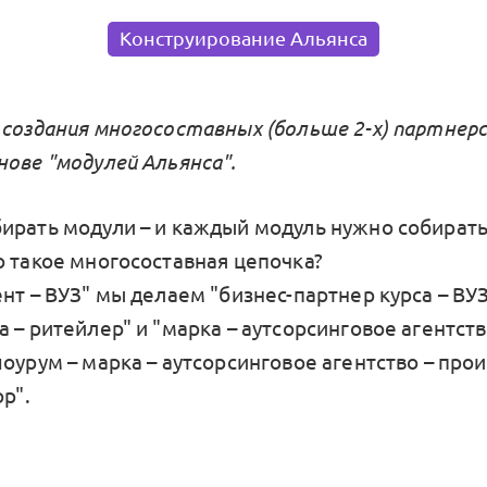
Конструирование Альянса
 создания многосоставных (больше 2-х) партнерс
нове "модулей Альянса".
ирать модули – и каждый модуль нужно собират
о такое многосоставная цепочка?
нт – ВУЗ" мы делаем "бизнес-партнер курса – ВУЗ
 – ритейлер" и "марка – аутсорсинговое агентст
оурум – марка – аутсорсинговое агентство – про
ор".