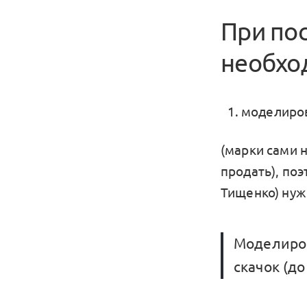
При по
необхо
моделиро
(марки сами н
продать), поэ
Тищенко) нуж
Моделиров
скачок (до