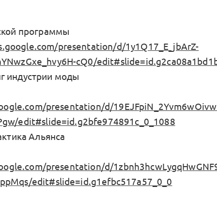
ской программы
cs.google.com/presentation/d/1y1Q17_E_jbArZ-
YNwzGxe_hvy6H-cQ0/edit#slide=id.g2ca08a1bd1
г индустрии моды
.google.com/presentation/d/19EJFpiN_2Yvm6wOiv
gw/edit#slide=id.g2bfe974891c_0_1088
актика Альянса
.google.com/presentation/d/1zbnh3hcwLygqHwG
pMqs/edit#slide=id.g1efbc517a57_0_0