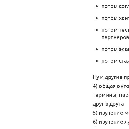
потом сог
потом хан
потом тес
партнеров 
потом экз
потом ста
Ну и другие 
4) общая онто
термины, пар
друг в друга
5) изучение 
6) изучение л