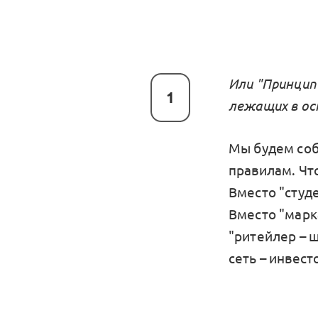
Или "Принцип
1
лежащих в ос
Мы будем соб
правилам. Чт
Вместо "студе
Вместо "марка
"ритейлер – ш
сеть – инвест