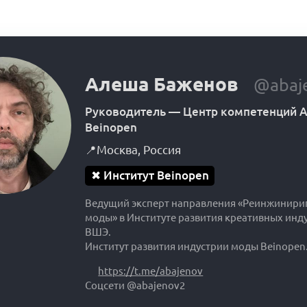
Алеша Баженов
@abaj
Руководитель
—
Центр компетенций А
Beinopen
📍
Москва
,
Россия
✖
Институт Beinopen
Ведущий эксперт направления «Реинжинири
моды» в Институте развития креативных инд
ВШЭ.
Институт развития индустрии моды Beinopen
https://t.me/abajenov
Соцсети @abajenov2