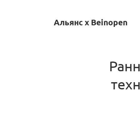
Альянс x Beinopen
Ранн
тех