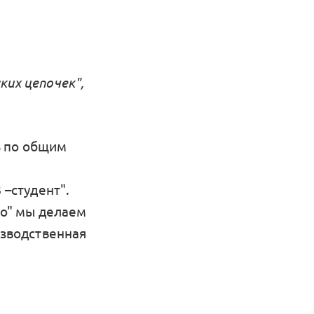
ких цепочек",
ь по общим
 –студент".
во" мы делаем
изводственная