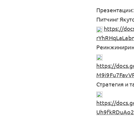
Презентации:
Питчинг Якут
https://do
rYhRHqLaLabn
Реинжинирин
https://docs
M9i9Fu7FavVP
Стратегия и т
https://docs
Uh9fkRDuAo2p