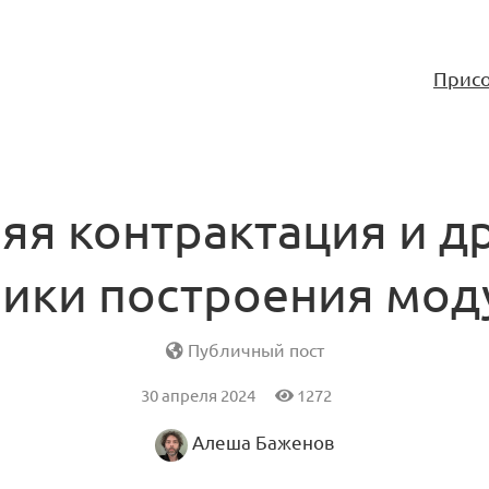
Присо
яя контрактация и д
ники построения мод
Публичный пост
30 апреля 2024
1272
Алеша Баженов