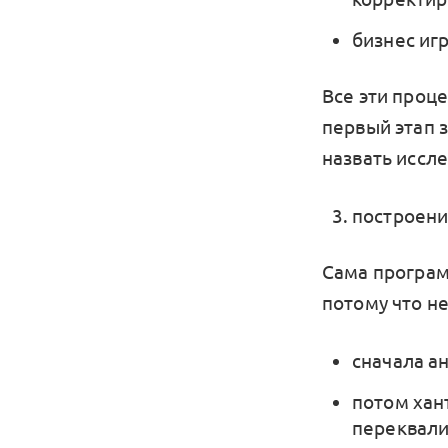
бизнес иг
Все эти проц
первый этап з
назвать иссл
построени
Сама програм
потому что не
cначала а
потом хан
переквал