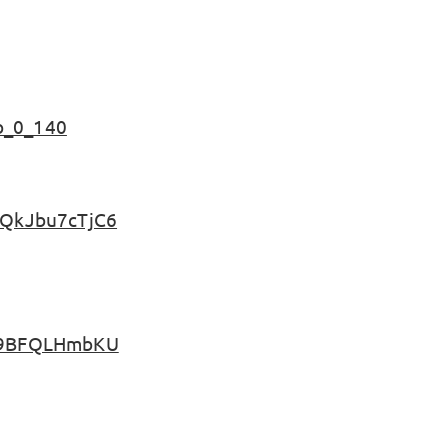
b_0_140
wQkJbu7cTjC6
NF9BFQLHmbKU