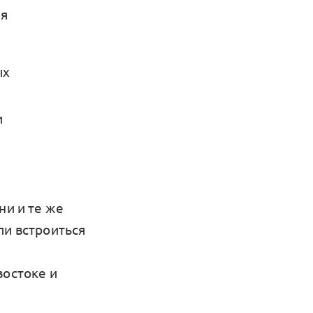
ия
ых
и
ни и те же
ли встроиться
востоке и