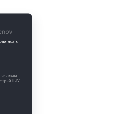
enov
льянса x
г системы
устрий НИУ
.