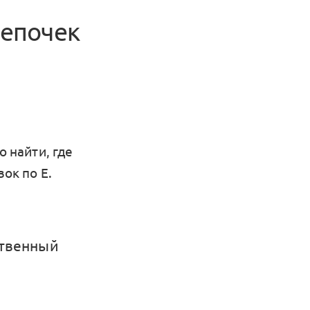
цепочек
о найти, где
ок по Е.
ственный