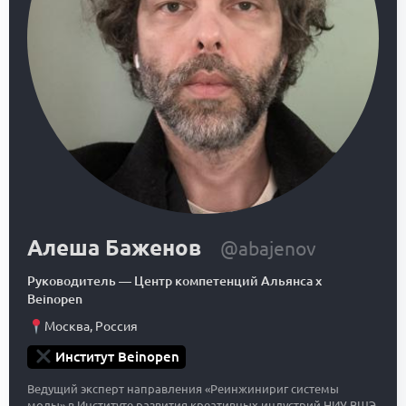
Алеша Баженов
@abajenov
Руководитель
—
Центр компетенций Альянса x
Beinopen
Москва
,
Россия
Институт Beinopen
Ведущий эксперт направления «Реинжинириг системы
моды» в Институте развития креативных индустрий НИУ ВШЭ.