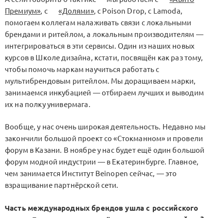
Премиум»
, с
«Долями»
, с Poison Drop, с Lamoda,
помогаем коллегам налаживать связи с локальными
брендами и ритейлом, а локальным производителям —
интегрироваться в эти сервисы. Один из наших новых
курсов в Школе дизайна, кстати, посвящён как раз тому,
чтобы помочь маркам научиться работать с
мультибрендовым ритейлом. Мы доращиваем марки,
занимаемся инкубацией — отбираем лучших и выводим
их на полку универмага.
Вообще, у нас очень широкая деятельность. Недавно мы
закончили большой проект со «Стокманном» и провели
форум в Казани. В ноябре у нас будет ещё один большой
форум модной индустрии — в Екатеринбурге. Главное,
чем занимается Институт Beinopen сейчас, — это
взращивание партнёрской сети.
Часть международных брендов ушла с российского