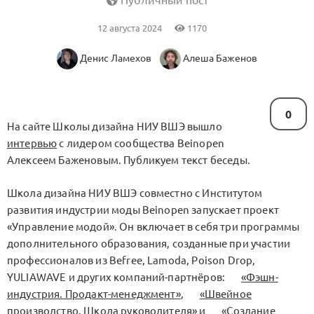
Публичный пост
12 августа 2024
1170
Денис Ламехов
Алеша Баженов
0
На сайте Школы дизайна НИУ ВШЭ вышло
интервью
с лидером сообщества Beinopen
Алексеем Баженовым. Публикуем текст беседы.
Школа дизайна НИУ ВШЭ совместно с Институтом
развития индустрии моды Beinopen запускает проект
«Управление модой». Он включает в себя три программы
дополнительного образования, созданные при участии
профессионалов из Befree, Lamoda, Poison Drop,
YULIAWAVE и других компаний-партнёров:
«Фэшн-
индустрия. Продакт-менеджмент»
,
«Швейное
производство. Школа руководителя»
и
«Создание