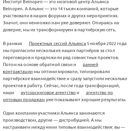
Институт Beinopen — это мозговой центр Альянса
Beinоpen. А Альянс — это 14 тысяч компаний, которые
участвовали в наших форумах и других мероприятиях.
Значит, они немножко нам уже доверяют. Опираясь на
доверие, мы их трансформируем в партнёрскую сеть.
В рамках
Проектных сессий Альянса
5 ноября 2022 года
мы пригласили нескольких наших партнёров за стол
переговоров и предложили ряд совместных проектов.
Потом на основе обратной связи и
ранней
контрактации
мы оптимизировали, типизировали
партнёрское взаимодействие и сразу запустили несколько
проектов в работу. Сейчас, после года трансформаций,
наши
аутсорсинговое агентство
и
агентство по
оптовым продажам
уже показывают хорошие результаты.
Одни компании-участники Альянса занимаются
производством, другие — дистрибуцией. А мы
настраиваем между ними типовые взаимодействия: вы —