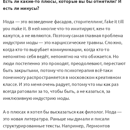
Есть ли какие-то плюсы, которые вы бы отметили? И
есть ли минусы?
Мода — это возведение фасадов, сторителлинг, fake it till
you make it. В ней многие что-то имитируют, кем-то
кажутся, а не являются. Поэтому самая главная проблема
индустрии моды — это нарциссические травмы. Сложно,
когда кто-то вырубает коммуникации, когда кто-то
непонятно себя ведёт, непонятно на что обижается. Но
люди постепенно это проходят, преодолевают, перестают
быть закрытыми, потому что психотерапия всё-таки
понемногу распространяется в московском креативном
классе. И это меня очень радует, потому что мы как раз
всегда ратовали за то, чтобы быть, а не казаться, за
инклюзивную индустрию моды.
А о плюсах я хотел бы высказаться как филолог. Мода —
это новая литература. Раньше мы думали и писали
структурированные тексты. Например, Лермонтов