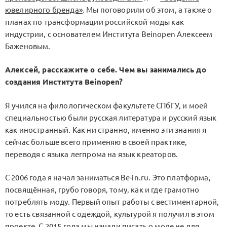
ювелирного бренда»
. Мы поговорили об этом, а также о
планах по трансформации российской моды как
индустрии, с основателем Института Beinopen Алексеем
Баженовым.
Алексей, расскажите о себе. Чем вы занимались до
создания Института Beinopen?
Я учился на филологическом факультете СПбГУ, и моей
специальностью были русская литература и русский язык
как иностранный. Как ни странно, именно эти знания я
сейчас больше всего применяю в своей практике,
переводя с языка легпрома на язык креаторов.
С 2006 года я начал заниматься Be-in.ru. Это платформа,
посвящённая, грубо говоря, тому, как и где грамотно
потреблять моду. Первый опыт работы с вестиментарной,
то есть связанной с одеждой, культурой я получил в этом
проекте. С 2015 года мы начали писать о моде не для