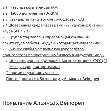
2.1.
Матрица компетенций (KA)
2.2.
Набор документов (DocKA)
2.3.
Стандарты и экспертное сообщество (KA)
2.4.
Доверенная среда через рамочный договор бизнес-
клуба (А1.1.2.1)
2.5.
Группа стартапов и Управляющая компания:
архитектура работы. Модули, которые активны сейчас
2.6.
Бизнес-клубы в офлайне как руководство
пользователя по построению бизнеса в индустрии моды
2.7.
Инвестиционная программа Альянса: пилот с КРРС (Я)
2.8.
Международная программа
3.
Экономика участия в Альянсе
4.
Присоединиться к Бизнес-клубу Альянса x Beinopen
Появление Альянса x Beinopen