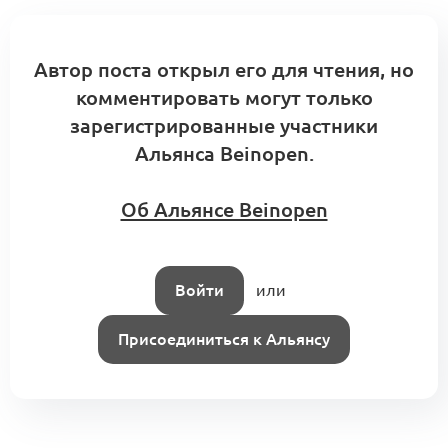
Ранняя контрактация и другие техники
Автор поста открыл его для чтения, но
построения модулей
1
Конструирование Альянса
комментировать могут только
0 комментариев
зарегистрированные участники
Альянса Beinopen.
Шаг 3.10 Траектория учащимся:
Об Альянсе Beinopen
колледж, бакалавриат, магистратура,
0
ДПО
2 комментария
Войти
или
Присоединиться к Альянсу
Инфраструктура якутской новой волны
0
2 комментария
Якутская новая волна