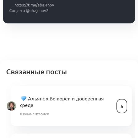
https://t.me/abajenov
Соцсети @abajenov2
Связанные посты
Альянс x Beinopen и доверенная
среда
5
0 комментариев