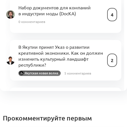
Набор документов для компаний
в индустрии моды (DocKA)
4
0 комментариев
В Якутии принят Указ о развитии
креативной экономики. Как он должен
изменить культурный ландшафт
2
республики?
5 комментариев
Якутская новая волна
Свод знаний по управлению
бизнес-процессами в индустрии моды
1
(KA)
1 комментарий
Прокомментируйте первым