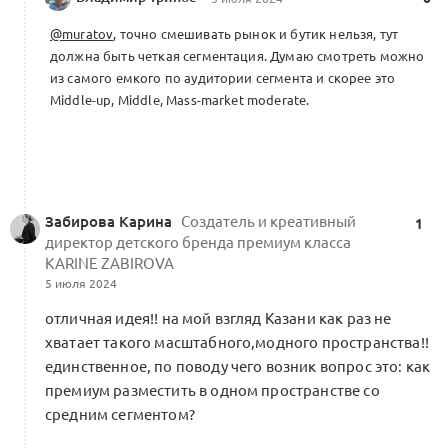
@muratov
, точно смешивать рынок и бутик нельзя, тут
должна быть четкая сегментация. Думаю смотреть можно
из самого емкого по аудитории сегмента и скорее это
Мiddle-up, Мiddle, Мass-market moderate.
Забирова Карина
Создатель и креативный
1
директор детского бренда премиум класса
KARINE ZABIROVA
5 июля 2024
отличная идея!! на мой взгляд Казани как раз не
хватает такого масштабного,модного пространства!!
единственное, по поводу чего возник вопрос это: как
премиум разместить в одном пространстве со
средним сегментом?