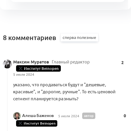
Новая система моды. Кооперация
и разнообразие
Посты месяца
1
8 комментариев
0 комментариев
Максим Муратов
Главный редактор
2
Институт Beinopen
Меморандум о кооперации
0
5 июля 2024
13 комментариев
Меморандум о кооперации
указано, что продаваться будут и "дешевые,
красивые", и "дорогие, ручные". То есть ценовой
сегмент планируется размыть?
Как прошла сессия «Локальные марки
в международных цепочках создания
Алеша Баженов
автор
0
5 июля 2024
0
ценности»
Институт Beinopen
0 комментариев