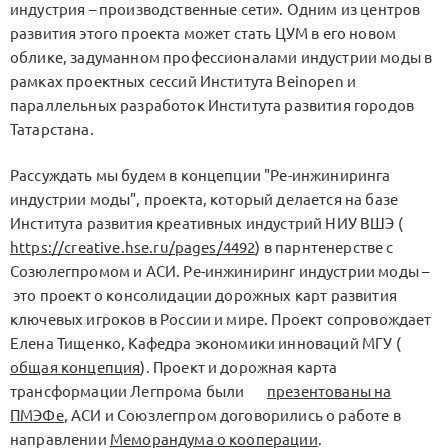
индустрия – производственные сети». Одним из центров
развития этого проекта может стать ЦУМ в его новом
облике, задуманном профессионалами индустрии моды в
рамках проектных сессий Института Beinopen и
параллельных разработок Института развития городов
Татарстана.
Рассуждать мы будем в концепции "Ре-инжиниринга
индустрии моды", проекта, который делается на базе
Института развития креативных индустрий НИУ ВШЭ (
https://creative.hse.ru/pages/4492
) в парнтенерстве с
Созюлегпромом и АСИ. Ре-инжиниринг индустрии моды –
это проект о консолидации дорожных карт развития
ключевых игроков в России и мире. Проект сопровождает
Елена Тищенко, Кафедра экономики инноваций МГУ (
общая концепция
). Проект и дорожная карта
трансформации Легпрома были
презентованы на
ПМЭФе
, АСИ и Союзлегпром договорились о работе в
направлении
Меморандума о кооперации
.