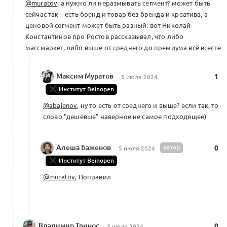
@muratov
, а нужно ли неразмывать сегмент? может быть
сейчас так – есть бренд и товар без бренда и креатива, а
ценовой сегмент может быть разный. вот Николай
Константинов про Ростов рассказывал, что либо
массмаркет, либо выше от среднего до премиума всё всесте
Максим Муратов
1
5 июля 2024
Институт Beinopen
@abajenov
, ну то есть от среднего и выше? если так, то
слово "дешевые" наверное не самое подходящее)
Алеша Баженов
автор
0
5 июля 2024
Институт Beinopen
@muratov
, Поправил
Владимир Тринос
0
5 июля 2024