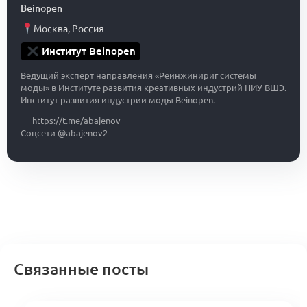
Beinopen
Москва
,
Россия
Институт Beinopen
Ведущий эксперт направления «Реинжинириг системы
моды» в Институте развития креативных индустрий НИУ ВШЭ.
Институт развития индустрии моды Beinopen.
https://t.me/abajenov
Соцсети @abajenov2
Связанные посты