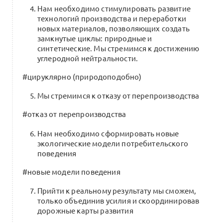
Проект создания партнерской
Нам необходимо стимулировать развитие
цифровой инфраструктуры для
технологий производства и переработки
развития индустрии моды, ювелирки
0
новых материалов, позволяющих создать
и предметного дизайна в Казани
замкнутые циклы: природные и
синтетические. Мы стремимся к достижению
8 комментариев
углеродной нейтральности.
#цируклярно (природоподобно)
Менторский клуб. Обсуждение гипотез
Мы стремимся к отказу от перепроизводства
в рамках исследования Рексофт
0
(28 августа)
#отказ от перепроизводства
0 комментариев
Нам необходимо сформировать новые
экологические модели потребительского
поведения
Управление модой. Партнерская
#новые модели поведения
стратегия ШД НИУ ВШЭ и Альянса
0
х Beinopen
Прийти к реальному результату мы сможем,
1 комментарий
только объединив усилия и скоординировав
дорожные карты развития