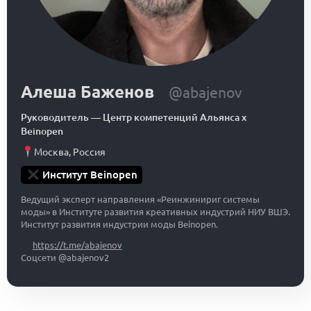
Алеша Баженов
@abajenov
Руководитель
—
Центр компетенций Альянса x
Beinopen
Москва
,
Россия
Институт Beinopen
Ведущий эксперт направления «Реинжинириг системы
моды» в Институте развития креативных индустрий НИУ ВШЭ.
Институт развития индустрии моды Beinopen.
https://t.me/abajenov
Соцсети @abajenov2