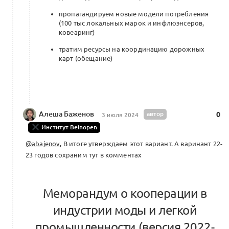
на базе банковских и бизнес-экосистем
0
пропагандируем новые модели потребления
0 комментариев
(100 тыс локальных марок и инфлюэнсеров,
ковеаринг)
тратим ресурсы на координацию дорожных
карт (обещание)
Проект:
Могут ли локальные марки
быть международными?
Партнерская стратегия АСИ
0
х Союзлегпрома х ВШЭ х Альянса
Beinopen на ПМЭФ24
Алеша Баженов
автор
0
3 июля 2024
0 комментариев
Институт Beinopen
@abajenov
, В итоге утверждаем этот вариант. А варинант 22-
23 годов сохраним тут в комментах
CJM касаний Альянса: паспорт S-
состояний
0
Меморандум о кооперации в
0 комментариев
индустрии моды и легкой
промышленности (версия 2022-