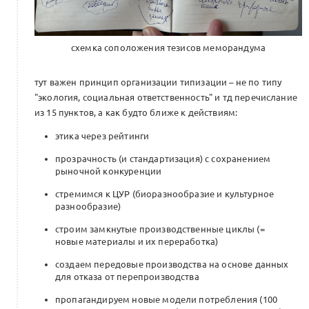
Менторский клуб. Меморандум
схемка соположения тезисов меморандума
о кооперации: наука и сегодняшнее
0
применение (10 октября)
тут важен принцип организации типизации – не по типу
0 комментариев
"экология, социальная ответственность" и тд перечислание
из 15 пунктов, а как будто ближе к действиям:
этика через рейтинги
Балансировка страницы ОФЕРТА
(Пользовательское соглашение)
прозрачность (и стандартизация) с сохранением
0
Альянса х Beinopen
рыночной конкуренции
0 комментариев
Меморандум о кооперации
стремимся к ЦУР (биоразнообразие и культурное
разнообразие)
строим замкнутые производственные циклы (=
новые материалы и их переработка)
Проект:
для РЭЦ/АСИ по выходу
создаем передовые производства на основе данных
российской индустрии моды
0
для отказа от перепроизводства
на международные рынки
пропагандируем новые модели потребления (100
0 комментариев