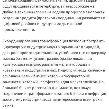
цепочки создания ценностей, значит, арабские марки
будут продаваться в Петербурге, а петербургские – в
Дубае. С течением времени модели процессов в цепочках
создания продукта (протокол координации) разовьются в
цифровой двойник индустрии моды и легкой
промышленности.
Скоординированная трансформация позволит построить
циркулярную индустрию моды в гармонии с природой,
даст рост производительности, устойчивость и поддержку
малым бизнесам, усилит разнообразие локальных
культур, даст импульс развития малым городам и
креативным индустриям в них. Индустрия моды сейчас – в
основном малый бизнес, который государство не
замечает и который неэффектвен для маркетплейсов. Но
большой бизнес развивается из малого, поэтому в
сохранении и трансформации малого бизнеса в цифровую
экосистему индустрии моды заинтересованы все игроки
рынка.