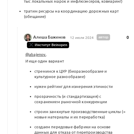
тыс локальных марок и инфлюэнсеров, ковеаринг)
тратим ресурсы на координацию дорожных карт
(обещание)
Проект стратсессий по развитию
локальных марок и росту
экономической и культурной
0
Алеша Баженов
автор
0
интеграции Узбекистана х Индии
12 июля 2024
х Тайланда х РФ
Институт Beinopen
0 комментариев
Меморандум о кооперации
@abajenov
,
И еще один вариант
стремимся к ЦУР (биоразнообразие и
Индустрия моды как драйвер развития
культурное разнообразие)
территорий: от катализаторов
нужен рейтинг для измерения этичности
изменений до бенефициаров развитых
0
территорий и экосистем
прозрачность (и стандартизация) с
сохранением рыночной конкуренции
0 комментариев
строим замкнутые производственные циклы (=
новые материалы и их переработка)
создаем передовые фабрики на основе
Платформа для модного бизнеса
данных для отказа от перепроизводства