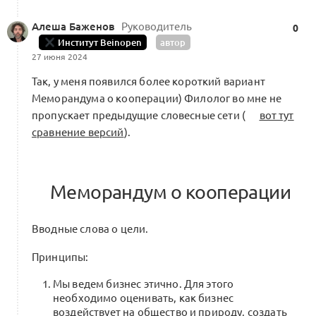
на заблокированных платформах,
0
принадлежащих Meta*
Алеша Баженов
Руководитель
0
6 комментариев
Институт Beinopen
автор
27 июня 2024
Так, у меня появился более короткий вариант
Меморандума о кооперации) Филолог во мне не
Консолидация рынка вокруг
Меморандума о кооперации
пропускает предыдущие словесные сети (
вот тут
0
сравнение версий
).
1 комментарий
Меморандум о кооперации
Ассоциация новой модной индустрии
0
Вводные слова о цели.
0 комментариев
Принципы:
Мы ведем бизнес этично. Для этого
необходимо оценивать, как бизнес
«Реинжиниринг системы моды»:
воздействует на общество и природу, создать