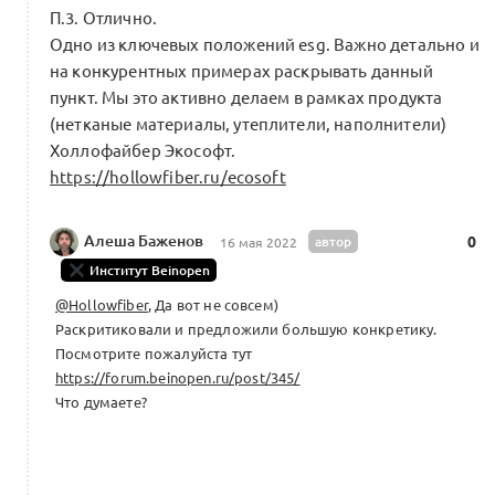
П.3. Отлично.
Одно из ключевых положений esg. Важно детально и
на конкурентных примерах раскрывать данный
Как в Европе готовят законы,
пункт. Мы это активно делаем в рамках продукта
направленные на усиление
(нетканые материалы, утеплители, наполнители)
sustainability-процессов в модной
2
Холлофайбер Экософт.
индустрии (видео + расшифровка)
https://hollowfiber.ru/ecosoft
Посты месяца
9 комментариев
Алеша Баженов
автор
0
16 мая 2022
Институт Beinopen
1
Интро:
Даша Останина
1 комментарий
@Hollowfiber
, Да вот не совсем)
Раскритиковали и предложили большую конкретику.
1
Посмотрите пожалуйста тут
Интро:
Ян Ярмощук
https://forum.beinopen.ru/post/345/
Что думаете?
Рейтинг кооперации: инструмент
диалога между крупным и малым
0
бизнесом