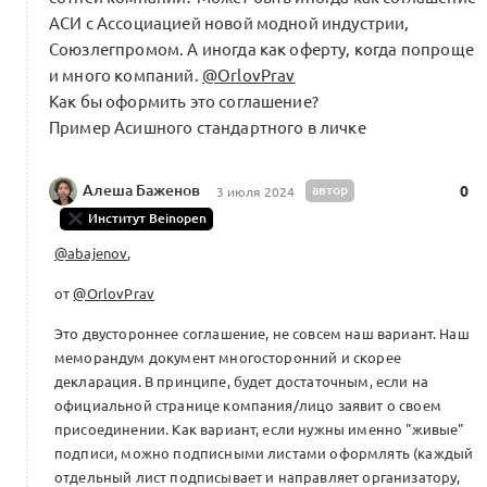
АСИ с Ассоциацией новой модной индустрии,
Союзлегпромом. А иногда как оферту, когда попроще
и много компаний.
@OrlovPrav
Как бы оформить это соглашение?
Пример Асишного стандартного в личке
Алеша Баженов
автор
0
3 июля 2024
Институт Beinopen
@abajenov
,
от
@OrlovPrav
Это двустороннее соглашение, не совсем наш вариант. Наш
меморандум документ многосторонний и скорее
декларация. В принципе, будет достаточным, если на
официальной странице компания/лицо заявит о своем
присоединении. Как вариант, если нужны именно "живые"
подписи, можно подписными листами оформлять (каждый
отдельный лист подписывает и направляет организатору,