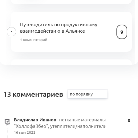
Путеводитель по продуктивному
взаимодействию в Альянсе
9
1 комментарий
Альянс x Beinopen и доверенная
среда
5
0 комментариев
13 комментариев
Владислав Иванов
нетканые материалы
0
Ценности Альянса
Конструирование Альянса
"Холлофайбер", утеплители/наполнители
3
0 комментариев
16 мая 2022