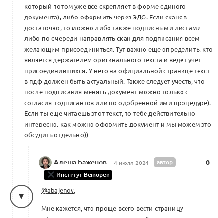
который потом уже все скрепляет в форме единого
документа), либо оформить через ЭДО. Если сканов
достаточно, то можно либо также подписными листами
либо по очереди направлять скан для подписания всем
желающим присоединиться. Тут важно еще определить, кто
является держателем оригинального текста и ведет учет
присоединившихся. У него на официальной странице текст
в пдф должен быть актуальный. Также следует учесть, что
после подписания менять документ можно только с
согласия подписантов или по одобренной ими процедуре).
Если ты еще читаешь этот текст, то тебе действительно
интересно, как можно оформить документ и мы можем это
обсудить отдельно))
Алеша Баженов
автор
0
4 июля 2024
Институт Beinopen
@abajenov
,
Мне кажется, что проще всего вести страницу