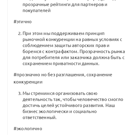
совместный проект НИУ ВШЭ
прозрачные рейтинги для партнеров и
0
и Института Beinopen
покупателей
Институт Beinopen
1 комментарий
#этично
При этом мы поддерживаем принцип
рыночной конкуренции на равных условиях с
соблюдением защиты авторских прав и
ОФЕРТА (Пользовательское
боремся с контрафактом. Прозрачность рынка
соглашение) Альянса х Beinopen
0
для потребителя или заказчика должна быть с
10 комментариев
сохранением приватности данных.
#прозначно но без разглашения, сохранение
конкуренции
Мы стремимся организовать свою
Структура Альянса и ближайшие
деятельность так, чтобы человечество смогло
менторские клубы
0
достичь целей устойчивого развития. Наш
0 комментариев
бизнес экологически и социально
ответственный.
#экологично