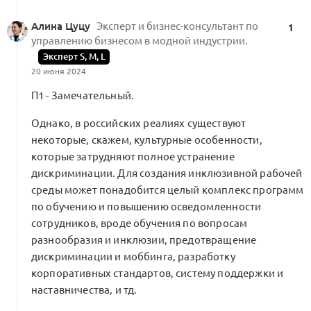
1 комментарий
Алина Цуцу
Эксперт и бизнес-консультант по
1
управлению бизнесом в модной индустрии.
Эксперт S, M, L
20 июня 2024
Об Альянсе x Beinopen
П1 - Замечательный.
0
0 комментариев
Однако, в российских реалиях существуют
некоторые, скажем, культурные особенности,
которые затрудняют полное устранение
дискриминации. Для создания инклюзивной рабочей
Monochrome и доверие. Стиль
среды может понадобится целый комплекс программ
полемики важнее предмета полемики
0
по обучению и повышению осведомленности
0 комментариев
сотрудников, вроде обучения по вопросам
разнообразия и инклюзии, предотвращение
дискриминации и моббинга, разработку
корпоративных стандартов, систему поддержки и
В России приняли закон, запрещающий
наставничества, и тд.
размещение рекламы