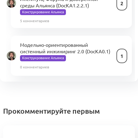
2
среды Альянса (DocKA1.2.2.1)
Конструирование Альянса
5 комментариев
Модельно-ориентированный
системный инжиниринг 2.0 (DocKA0.1)
1
Конструирование Альянса
0 комментариев
Экшн-план-2025 для Минпромторга
х АСИ
1
Прокомментируйте первым
2 комментария