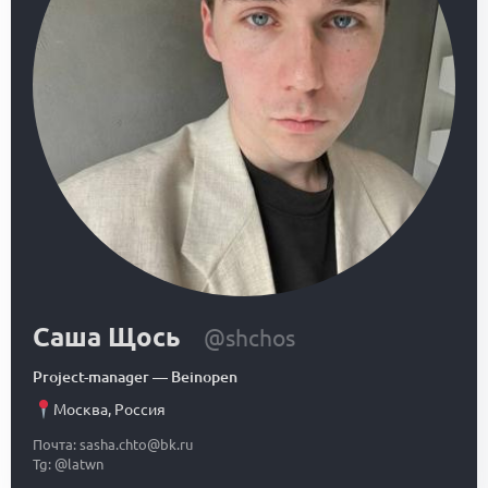
Саша Щось
@shchos
Project-manager
—
Beinopen
Москва
,
Россия
Почта: sasha.chto@bk.ru
Tg: @latwn