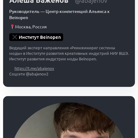
Алеша Баженов
@abajenov
Руководитель
—
Центр компетенций Альянса x
Beinopen
Москва
,
Россия
Институт Beinopen
Ведущий эксперт направления «Реинжинириг системы
моды» в Институте развития креативных индустрий НИУ ВШЭ.
Институт развития индустрии моды Beinopen.
https://t.me/abajenov
Соцсети @abajenov2