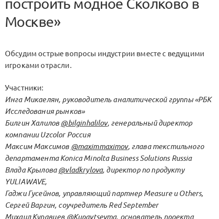
построить модное Сколково в
Москве»
Обсудим острые вопросы индустрии вместе с ведущими
игроками отрасли.
Участники:
Инга Микаелян
, руководитель аналитической группы «РБК
Исследования рынков»
Билгин Халилов
@bilginhalilov
, генеральный директор
компании Uzcolor Россия
Максим Максимов
@maximmaximov
, глава текстильного
департамента Konica Minolta Business Solutions Russia
Влада Крылова
@vladkrylova
, директор по продукту
YULIAWAVE,
Гаджи Гусейнов
, управляющий партнер Measure и Others,
Сергей Варгин
, соучредитель Red September
Михаил Купавцев
@Kupavtsevma
, основатель проекта