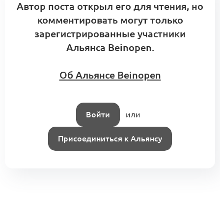
Как отшить коллекцию в Сербии
Автор поста открыл его для чтения, но
с Альянсом x Beinopen и Viminacium
комментировать могут только
0
Capital
зарегистрированные участники
0 комментариев
Альянса Beinopen.
Об Альянсе Beinopen
Клуб продакт-менеджеров ведущих
брендов (концепция)
0
0 комментариев
Альянс Продактов
Войти
или
Присоединиться к Альянсу
Производство, ткани, материалы.
Клиентский сервис Альянса
0
0 комментариев