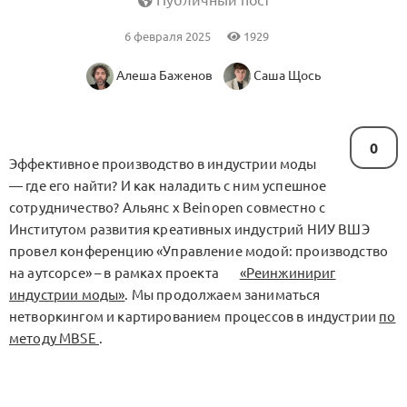
Публичный пост
6 февраля 2025
1929
Алеша Баженов
Саша Щось
0
Эффективное производство в индустрии моды
— где его найти? И как наладить с ним успешное
сотрудничество? Альянс x Beinopen совместно с
Институтом развития креативных индустрий НИУ ВШЭ
провел конференцию «Управление модой: производство
на аутсорсе» – в рамках проекта
«Реинжинириг
индустрии моды»
. Мы продолжаем заниматься
нетворкингом и картированием процессов в индустрии
по
методу MBSE
.